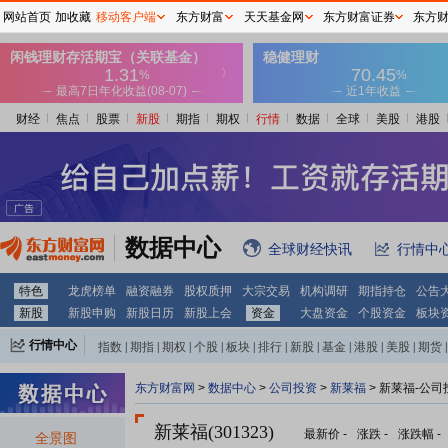
网站首页
加收藏
移动客户端
东方财富
天天基金网
东方财富证券
东方
财经
焦点
股票
新股
期指
期权
行情
数据
全球
美股
港股
数据中心
全球财经快讯
行情中
特色
龙虎榜单
融资融券
股权质押
大宗交易
机构调研
期指持仓
公告
新股
新股申购
新股日历
新股上会
资金
大盘资金
个股资金
板块
行情中心
指数
|
期指
|
期权
|
个股
|
板块
|
排行
|
新股
|
基金
|
港股
|
美股
|
期货
|
外汇
|
黄金
|
自选股
|
自选基金
东方财富网
>
数据中心
>
公司投资
>
新莱福
> 新莱福-公司
新莱福(301323)
最新价
-
涨跌
-
涨跌幅
-
全景图