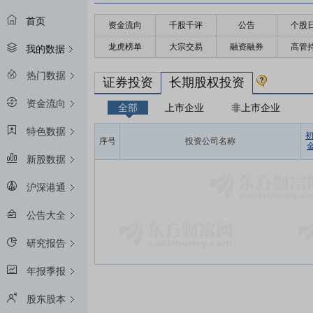
首页
资金流向
千股千评
公告
个股
龙虎榜单
大宗交易
融资融券
高管
我的数据
热门数据
证券投资
长期股权投资
资金流向
全部
上市企业
非上市企业
特色数据
序号
投资公司名称
金
新股数据
沪深港通
公告大全
研究报告
年报季报
股东股本