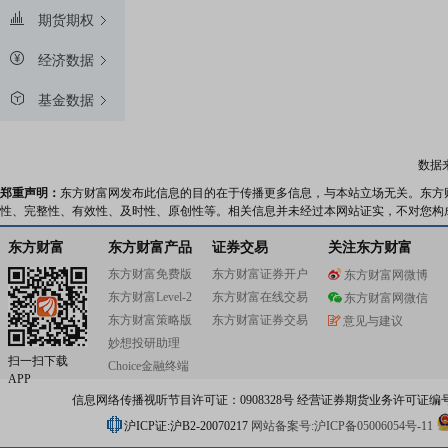
期货期权
经济数据
基金数据
数据
郑重声明：
东方财富网发布此信息的目的在于传播更多信息，与本站立场无关。东方
性、完整性、有效性、及时性、原创性等。相关信息并未经过本网站证实，不对您构
东方财富
东方财富产品
证券交易
关注东方财富
东方财富免费版
东方财富证券开户
东方财富网微博
东方财富Level-2
东方财富在线交易
东方财富网微信
东方财富策略版
东方财富证券交易
意见与建议
妙想投研助理
扫一扫下载
Choice金融终端
APP
信息网络传播视听节目许可证：0908328号 经营证券期货业务许可证编号：91310
沪ICP证:沪B2-20070217
网站备案号:沪ICP备05006054号-11