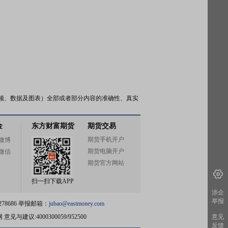
频、数据及图表）全部或者部分内容的准确性、真实
金
东方财富期货
期货交易
期货手机开户
微博
期货电脑开户
微信
期货官方网站
扫一扫下载APP
涉企
举报
78686 举报邮箱：
jubao@eastmoney.com
网
意见与建议:4000300059/952500
意见
反馈