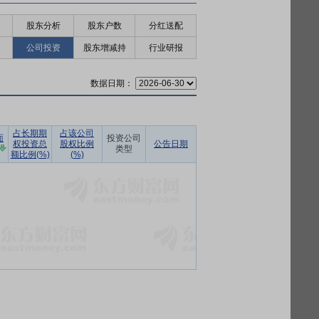
股东分析
股东户数
分红送配
公司投资
股东增减持
行业研报
数据日期：
占长期期
占该公司
面
投资公司
权投资总
股权比例
公告日期
类型
额比例(%)
(%)