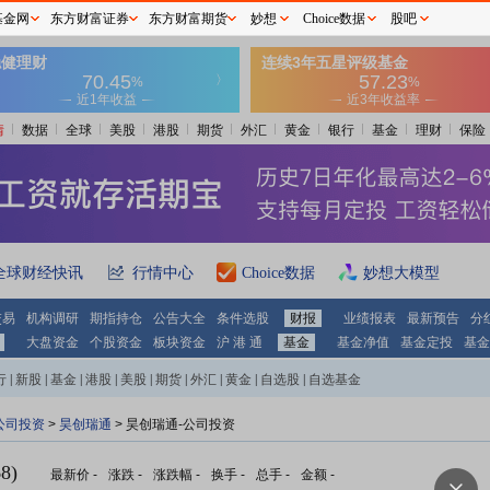
基金网
东方财富证券
东方财富期货
妙想
Choice数据
股吧
情
数据
全球
美股
港股
期货
外汇
黄金
银行
基金
理财
保险
全球财经快讯
行情中心
Choice数据
妙想大模型
交易
机构调研
期指持仓
公告大全
条件选股
财报
业绩报表
最新预告
分
大盘资金
个股资金
板块资金
沪 港 通
基金
基金净值
基金定投
基金
行
|
新股
|
基金
|
港股
|
美股
|
期货
|
外汇
|
黄金
|
自选股
|
自选基金
公司投资
>
昊创瑞通
> 昊创瑞通-公司投资
8)
最新价
-
涨跌
-
涨跌幅
-
换手
-
总手
-
金额
-