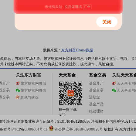
数据来源：
东方财富Choice数据
多信息，与本站立场无关。东方财富网不保证该信息（包括但不限于文字、视频、音
并未经过本网站证实，不对您构成任何投资建议，据此操作，风险自担。
关注东方财富
天天基金
基金交易
关注天天基
券开户
基金开户
东方财富网微博
天天基金网
线交易
基金交易
东方财富网微信
天天基金网
券交易
活期宝
意见与建议
基金产品
扫一扫下载
稳健理财
APP
 经营证券期货业务许可证编号：913101046312860336 违法和不良信息举报:021-612
案号:沪ICP备05006054号-11
沪公网安备 31010402000120号
版权所有:东方财富