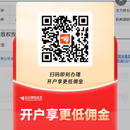
千评
公告
个股日历
财务数据
核心题材
主力持仓
融券
高管持股
股东大会
个股研报
股本结构
机构调研
期股权投资
企业
非上市企业
初始投资
持股数量
期初余额
报告期损
期末账
投资公司名称
金额(元)
(股)
(元)
价值(元)
益(元)
暂无数据