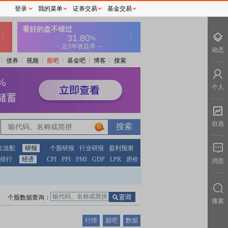
登录
我的菜单
证券交易
基金交易
动态
债券
视频
股吧
基金吧
博客
搜索
个人
自选
0
红送配
研报
个股研报
行业研报
盈利预测
排行
经济
CPI
PPI
PMI
GDP
LPR
房价
消息
个股数据查询：
搜索
行情
股吧
数据