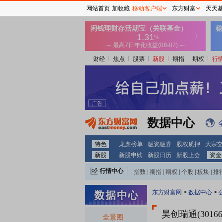
网站首页
加收藏
移动客户端
东方财富
天天
财经
焦点
股票
新股
期指
期权
行
数据中心
特色
龙虎榜单
融资融券
股权质押
大宗
新股
新股申购
新股日历
新股上会
资金
行情中心
指数
|
期指
|
期权
|
个股
|
板块
|
排
东方财富网
>
数据中心
>
昊创瑞通(30166
全景图