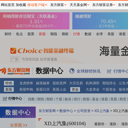
网站首页
加收藏
移动客户端
东方财富
天天基金网
东方财富证券
东方
财经
焦点
股票
新股
期指
期权
行情
数据
全球
美股
港股
数据中心
全球财经快讯
行情中
特色
龙虎榜单
融资融券
股权质押
大宗交易
机构调研
期指持仓
公告
新股
新股申购
新股日历
新股上会
资金
大盘资金
个股资金
板块
行情中心
指数
|
期指
|
期权
|
个股
|
板块
|
排行
|
新股
|
基金
|
港股
|
美股
|
期货
|
外汇
|
黄金
|
自选股
|
自选基金
东方财富网
>
数据中心
>
公司投资
>
XD上汽集
> XD上汽
XD上汽集(600104)
最新价
-
涨跌
-
涨跌
全景图