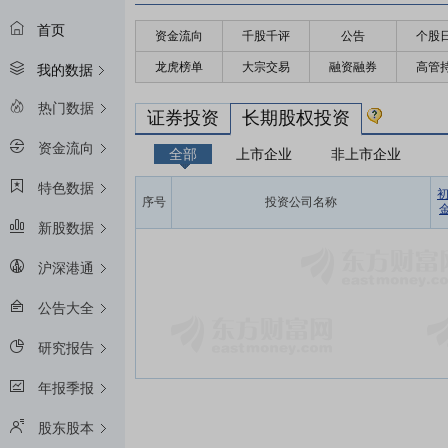
首页
资金流向
千股千评
公告
个股
龙虎榜单
大宗交易
融资融券
高管
我的数据
热门数据
证券投资
长期股权投资
资金流向
全部
上市企业
非上市企业
特色数据
序号
投资公司名称
金
新股数据
沪深港通
公告大全
研究报告
年报季报
股东股本