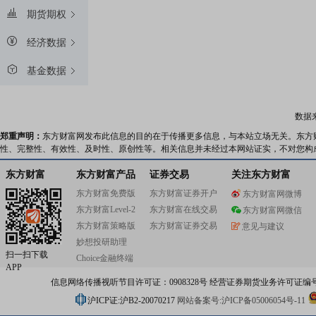
期货期权
经济数据
基金数据
数据
郑重声明：
东方财富网发布此信息的目的在于传播更多信息，与本站立场无关。东方
性、完整性、有效性、及时性、原创性等。相关信息并未经过本网站证实，不对您构
东方财富
东方财富产品
证券交易
关注东方财富
东方财富免费版
东方财富证券开户
东方财富网微博
东方财富Level-2
东方财富在线交易
东方财富网微信
东方财富策略版
东方财富证券交易
意见与建议
妙想投研助理
扫一扫下载
Choice金融终端
APP
信息网络传播视听节目许可证：0908328号 经营证券期货业务许可证编号：91310
沪ICP证:沪B2-20070217
网站备案号:沪ICP备05006054号-11