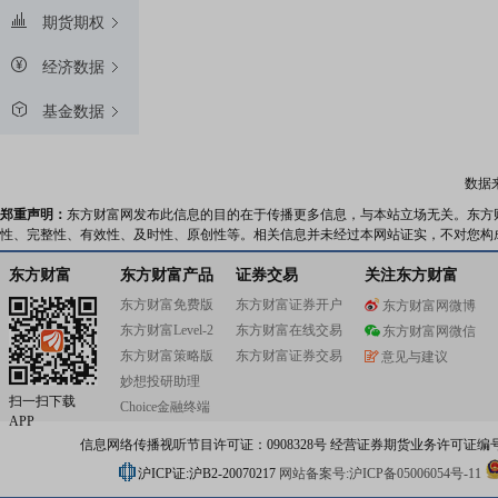
期货期权
经济数据
基金数据
数据
郑重声明：
东方财富网发布此信息的目的在于传播更多信息，与本站立场无关。东方
性、完整性、有效性、及时性、原创性等。相关信息并未经过本网站证实，不对您构
东方财富
东方财富产品
证券交易
关注东方财富
东方财富免费版
东方财富证券开户
东方财富网微博
东方财富Level-2
东方财富在线交易
东方财富网微信
东方财富策略版
东方财富证券交易
意见与建议
妙想投研助理
扫一扫下载
Choice金融终端
APP
信息网络传播视听节目许可证：0908328号 经营证券期货业务许可证编号：91310
沪ICP证:沪B2-20070217
网站备案号:沪ICP备05006054号-11