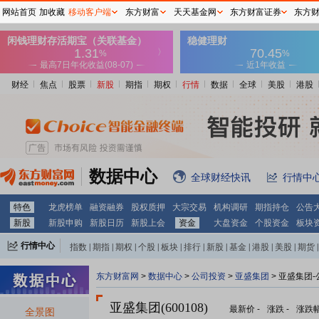
网站首页
加收藏
移动客户端
东方财富
天天基金网
东方财富证券
东方
财经
焦点
股票
新股
期指
期权
行情
数据
全球
美股
港股
数据中心
全球财经快讯
行情中
特色
龙虎榜单
融资融券
股权质押
大宗交易
机构调研
期指持仓
公告
新股
新股申购
新股日历
新股上会
资金
大盘资金
个股资金
板块
行情中心
指数
|
期指
|
期权
|
个股
|
板块
|
排行
|
新股
|
基金
|
港股
|
美股
|
期货
|
外汇
|
黄金
|
自选股
|
自选基金
东方财富网
>
数据中心
>
公司投资
>
亚盛集团
> 亚盛集团
亚盛集团(600108)
最新价
-
涨跌
-
涨跌
全景图