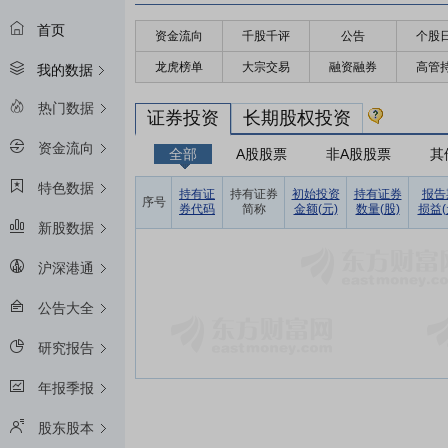
首页
资金流向
千股千评
公告
个股
龙虎榜单
大宗交易
融资融券
高管
我的数据
热门数据
证券投资
长期股权投资
资金流向
全部
A股股票
非A股股票
其
特色数据
持有证
持有证券
初始投资
持有证券
报告
序号
券代码
简称
金额(元)
数量(股)
损益(
新股数据
沪深港通
公告大全
研究报告
年报季报
股东股本