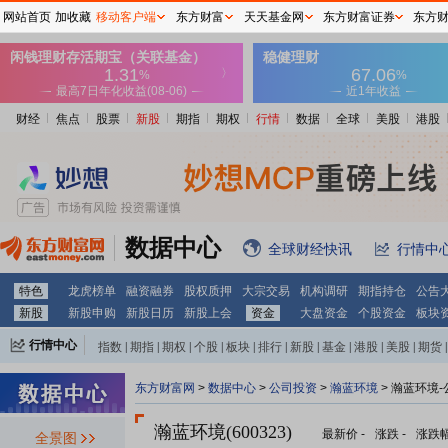
网站首页
加收藏
移动客户端
东方财富
天天基金网
东方财富证券
东方
财经
焦点
股票
新股
期指
期权
行情
数据
全球
美股
港股
数据中心
全球财经快讯
行情中
特色
龙虎榜单
融资融券
股权质押
大宗交易
机构调研
期指持仓
公告
新股
新股申购
新股日历
新股上会
资金
大盘资金
个股资金
板块
行情中心
指数
|
期指
|
期权
|
个股
|
板块
|
排行
|
新股
|
基金
|
港股
|
美股
|
期货
|
外汇
|
黄金
|
自选股
|
自选基金
东方财富网
>
数据中心
>
公司投资
>
瀚蓝环境
> 瀚蓝环境
瀚蓝环境(600323)
最新价
-
涨跌
-
涨跌
全景图