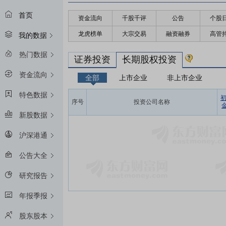
首页
资金流向
千股千评
公告
个股
龙虎榜单
大宗交易
融资融券
高管
我的数据
热门数据
证券投资
长期股权投资
资金流向
全部
上市企业
非上市企业
特色数据
序号
投资公司名称
金
新股数据
沪深港通
公告大全
研究报告
年报季报
股东股本