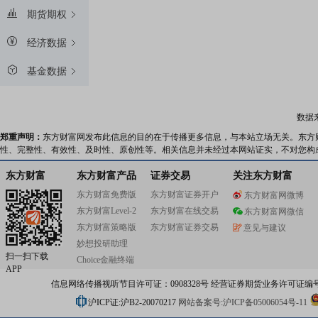
期货期权
经济数据
基金数据
数据
郑重声明：
东方财富网发布此信息的目的在于传播更多信息，与本站立场无关。东方
性、完整性、有效性、及时性、原创性等。相关信息并未经过本网站证实，不对您构
东方财富
东方财富产品
证券交易
关注东方财富
东方财富免费版
东方财富证券开户
东方财富网微博
东方财富Level-2
东方财富在线交易
东方财富网微信
东方财富策略版
东方财富证券交易
意见与建议
妙想投研助理
扫一扫下载
Choice金融终端
APP
信息网络传播视听节目许可证：0908328号 经营证券期货业务许可证编号：91310
沪ICP证:沪B2-20070217
网站备案号:沪ICP备05006054号-11