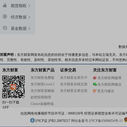
期货期权
经济数据
基金数据
数据
郑重声明：
东方财富网发布此信息的目的在于传播更多信息，与本站立场无关。东方
性、完整性、有效性、及时性、原创性等。相关信息并未经过本网站证实，不对您构
东方财富
东方财富产品
证券交易
关注东方财富
东方财富免费版
东方财富证券开户
东方财富网微博
东方财富Level-2
东方财富在线交易
东方财富网微信
东方财富策略版
东方财富证券交易
意见与建议
妙想投研助理
扫一扫下载
Choice金融终端
APP
信息网络传播视听节目许可证：0908328号 经营证券期货业务许可证编号：91310
沪ICP证:沪B2-20070217
网站备案号:沪ICP备05006054号-11