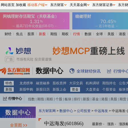
网站首页
加收藏
移动客户端
东方财富
天天基金网
东方财富证券
东方
财经
焦点
股票
新股
期指
期权
行情
数据
全球
美股
港股
数据中心
全球财经快讯
行情中
特色
龙虎榜单
融资融券
股权质押
大宗交易
机构调研
期指持仓
公告
新股
新股申购
新股日历
新股上会
资金
大盘资金
个股资金
板块
行情中心
指数
|
期指
|
期权
|
个股
|
板块
|
排行
|
新股
|
基金
|
港股
|
美股
|
期货
|
外汇
|
黄金
|
自选股
|
自选基金
东方财富网
>
数据中心
>
公司投资
>
中远海发
> 中远海发
中远海发(601866)
最新价
-
涨跌
-
涨跌
全景图