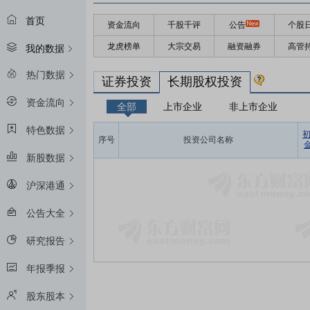
首页
资金流向
千股千评
公告
个股
龙虎榜单
大宗交易
融资融券
高管
我的数据
热门数据
证券投资
长期股权投资
资金流向
全部
上市企业
非上市企业
特色数据
序号
投资公司名称
金
新股数据
沪深港通
公告大全
研究报告
年报季报
股东股本