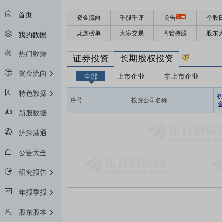
首页
资金流向
千股千评
公告
个股
龙虎榜单
大宗交易
高管持股
股东
我的数据
热门数据
证券投资
长期股权投资
资金流向
全部
上市企业
非上市企业
特色数据
序号
投资公司名称
金
新股数据
沪深港通
公告大全
研究报告
年报季报
股东股本