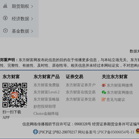
期货期权
经济数据
基金数据
数据
郑重声明：
东方财富网发布此信息的目的在于传播更多信息，与本站立场无关。东方
性、完整性、有效性、及时性、原创性等。相关信息并未经过本网站证实，不对您构
东方财富
东方财富产品
证券交易
关注东方财富
东方财富免费版
东方财富证券开户
东方财富网微博
东方财富Level-2
东方财富在线交易
东方财富网微信
东方财富策略版
东方财富证券交易
意见与建议
妙想投研助理
扫一扫下载
Choice金融终端
APP
信息网络传播视听节目许可证：0908328号 经营证券期货业务许可证编号：91310
沪ICP证:沪B2-20070217
网站备案号:沪ICP备05006054号-11