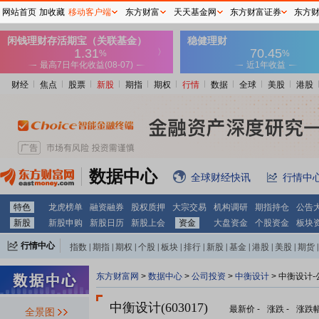
网站首页
加收藏
移动客户端
东方财富
天天基金网
东方财富证券
东方
财经
焦点
股票
新股
期指
期权
行情
数据
全球
美股
港股
数据中心
全球财经快讯
行情中
特色
龙虎榜单
融资融券
股权质押
大宗交易
机构调研
期指持仓
公告
新股
新股申购
新股日历
新股上会
资金
大盘资金
个股资金
板块
行情中心
指数
|
期指
|
期权
|
个股
|
板块
|
排行
|
新股
|
基金
|
港股
|
美股
|
期货
|
外汇
|
黄金
|
自选股
|
自选基金
东方财富网
>
数据中心
>
公司投资
>
中衡设计
> 中衡设计
中衡设计(603017)
最新价
-
涨跌
-
涨跌
全景图