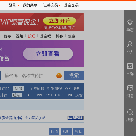
登录
我的菜单
证券交易
基金交易
动态
债券
视频
股吧
基金吧
博客
搜索
个人
自选
1
红送配
研报
个股研报
行业研报
盈利预测
排行
经济
CPI
PPI
PMI
GDP
LPR
房价
消息
看资金流向排名
主力流入排名
[
帮助说明
]
搜索
行情
股吧
数据