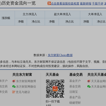
17)历史资金流向一览
点击查看该股控盘程度
最新研报
千股千评
主力净流入
超大单净流入
大单净流入
涨跌幅
净额
净占比
净额
净占比
净额
净占比
数据来源：
东方财富Choice数据
多信息，与本站立场无关。东方财富网不保证该信息（包括但不限于文字、视频、音
并未经过本网站证实，不对您构成任何投资建议，据此操作，风险自担。
关注东方财富
天天基金
基金交易
关注天天基
券开户
基金开户
东方财富网微博
天天基金网
线交易
基金交易
东方财富网微信
天天基金网
券交易
活期宝
意见与建议
基金产品
扫一扫下载
稳健理财
APP