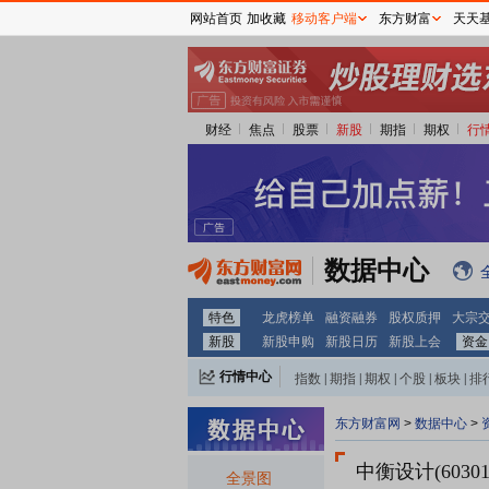
网站首页
加收藏
移动客户端
东方财富
天天
财经
焦点
股票
新股
期指
期权
行
数据中心
特色
龙虎榜单
融资融券
股权质押
大宗
新股
新股申购
新股日历
新股上会
资金
行情中心
指数
|
期指
|
期权
|
个股
|
板块
|
排
东方财富网
>
数据中心
>
中衡设计(60301
全景图