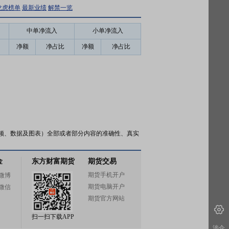
龙虎榜单
最新业绩
解禁一览
中单净流入
小单净流入
净额
净占比
净额
净占比
频、数据及图表）全部或者部分内容的准确性、真实
金
东方财富期货
期货交易
期货手机开户
微博
期货电脑开户
微信
期货官方网站
扫一扫下载APP
涉企