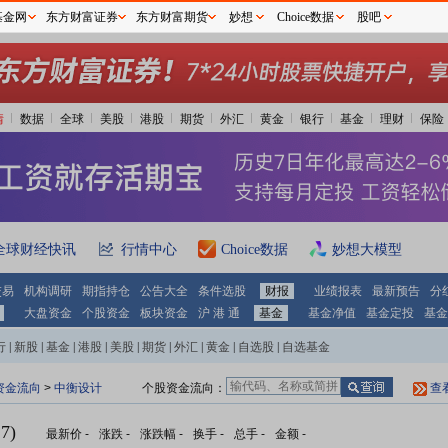
基金网
东方财富证券
东方财富期货
妙想
Choice数据
股吧
情
数据
全球
美股
港股
期货
外汇
黄金
银行
基金
理财
保险
全球财经快讯
行情中心
Choice数据
妙想大模型
交易
机构调研
期指持仓
公告大全
条件选股
财报
业绩报表
最新预告
分
大盘资金
个股资金
板块资金
沪 港 通
基金
基金净值
基金定投
基金
行
|
新股
|
基金
|
港股
|
美股
|
期货
|
外汇
|
黄金
|
自选股
|
自选基金
资金流向
>
中衡设计
个股资金流向：
查
7)
最新价
-
涨跌
-
涨跌幅
-
换手
-
总手
-
金额
-