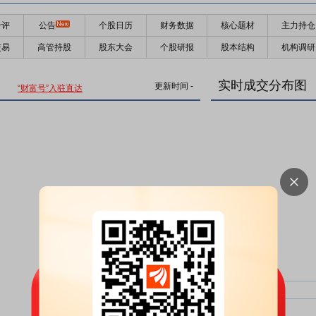
千评
公告
个股日历
财务数据
核心题材
主力持仓
交易
高管持股
股东大会
个股研报
股本结构
机构调研
实时成交分布图
更新时间
-
“财富号”入驻直达
主力净比：
类型
超大单净比：
超大单