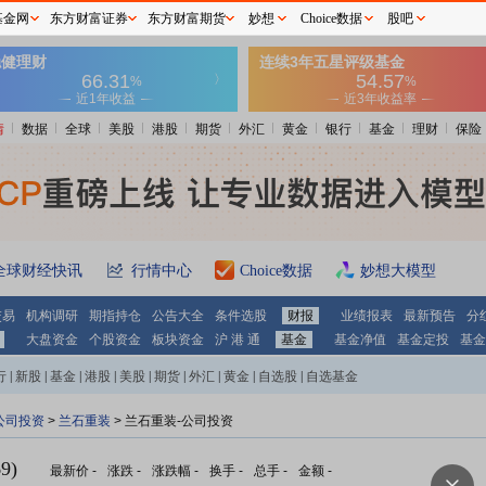
基金网
东方财富证券
东方财富期货
妙想
Choice数据
股吧
情
数据
全球
美股
港股
期货
外汇
黄金
银行
基金
理财
保险
全球财经快讯
行情中心
Choice数据
妙想大模型
交易
机构调研
期指持仓
公告大全
条件选股
财报
业绩报表
最新预告
分
大盘资金
个股资金
板块资金
沪 港 通
基金
基金净值
基金定投
基金
行
|
新股
|
基金
|
港股
|
美股
|
期货
|
外汇
|
黄金
|
自选股
|
自选基金
公司投资
>
兰石重装
> 兰石重装-公司投资
9)
最新价
-
涨跌
-
涨跌幅
-
换手
-
总手
-
金额
-