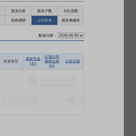
股东分析
股东户数
分红送配
机构调研
公司投资
股东增减持
数据日期：
占该公司
最新市值
投资类型
股权比例
公告日期
(元)
(%)