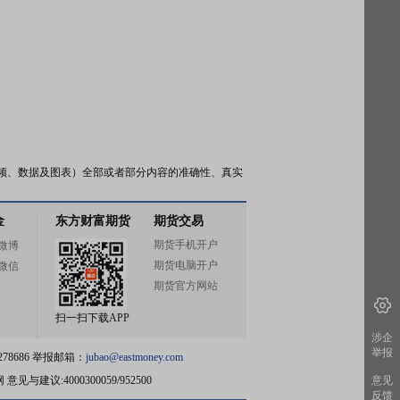
频、数据及图表）全部或者部分内容的准确性、真实
金
东方财富期货
期货交易
期货手机开户
微博
期货电脑开户
微信
期货官方网站
扫一扫下载APP
涉企
举报
78686 举报邮箱：
jubao@eastmoney.com
网
意见与建议:4000300059/952500
意见
反馈