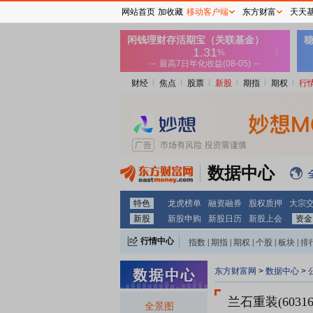
网站首页
加收藏
移动客户端
东方财富
天天
财经
焦点
股票
新股
期指
期权
行
数据中心
特色
龙虎榜单
融资融券
股权质押
大宗
新股
新股申购
新股日历
新股上会
资金
行情中心
指数
|
期指
|
期权
|
个股
|
板块
|
排
东方财富网
>
数据中心
>
兰石重装(60316
全景图