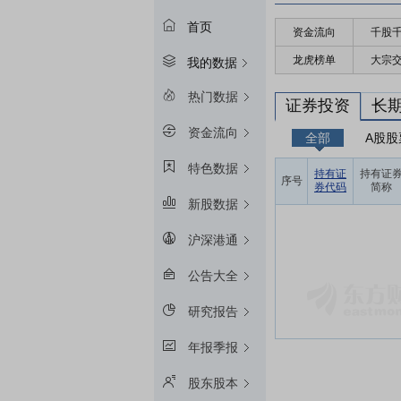
首页
资金流向
千股
龙虎榜单
大宗
我的数据
热门数据
证券投资
长
资金流向
全部
A股股
特色数据
持有证
持有证
序号
券代码
简称
新股数据
沪深港通
公告大全
研究报告
年报季报
股东股本