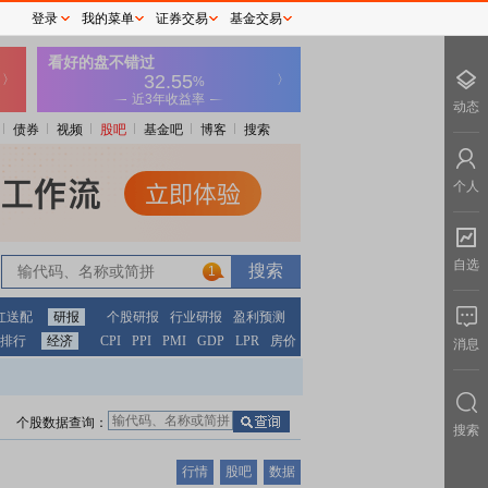
登录
我的菜单
证券交易
基金交易
动态
债券
视频
股吧
基金吧
博客
搜索
个人
自选
1
红送配
研报
个股研报
行业研报
盈利预测
排行
经济
CPI
PPI
PMI
GDP
LPR
房价
消息
个股数据查询：
搜索
行情
股吧
数据