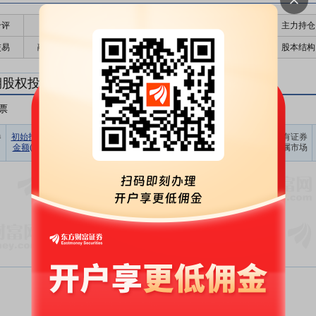
千评
公告
个股日历
财务数据
核心题材
主力持仓
交易
融资融券
高管持股
股东大会
个股研报
股本结构
期股权投资
票
非A股股票
其他
占期末证
券
初始投资
持有证券
报告期
期末账面
持有证券
持有证券
券投资比
金额(元)
数量(股)
损益(元)
价值(元)
类型
所属市场
例(%)
暂无数据