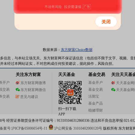
数据来源：
东方财富Choice数据
多信息，与本站立场无关。东方财富网不保证该信息（包括但不限于文字、视频、音
并未经过本网站证实，不对您构成任何投资建议，据此操作，风险自担。
关注东方财富
天天基金
基金交易
关注天天基
券开户
基金开户
东方财富网微博
天天基金网
线交易
基金交易
东方财富网微信
天天基金网
券交易
活期宝
意见与建议
基金产品
扫一扫下载
稳健理财
APP
 经营证券期货业务许可证编号：913101046312860336 违法和不良信息举报:021-612
案号:沪ICP备05006054号-11
沪公网安备 31010402000120号
版权所有:东方财富