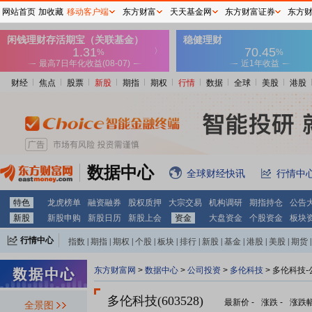
网站首页
加收藏
移动客户端
东方财富
天天基金网
东方财富证券
东方
财经
焦点
股票
新股
期指
期权
行情
数据
全球
美股
港股
数据中心
全球财经快讯
行情中
特色
龙虎榜单
融资融券
股权质押
大宗交易
机构调研
期指持仓
公告
新股
新股申购
新股日历
新股上会
资金
大盘资金
个股资金
板块
行情中心
指数
|
期指
|
期权
|
个股
|
板块
|
排行
|
新股
|
基金
|
港股
|
美股
|
期货
|
外汇
|
黄金
|
自选股
|
自选基金
东方财富网
>
数据中心
>
公司投资
>
多伦科技
> 多伦科技
多伦科技(603528)
最新价
-
涨跌
-
涨跌
全景图