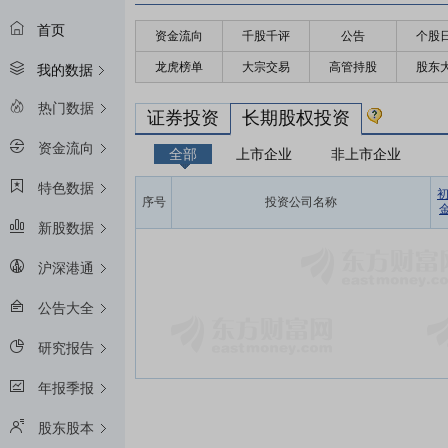
首页
资金流向
千股千评
公告
个股
龙虎榜单
大宗交易
高管持股
股东
我的数据
热门数据
证券投资
长期股权投资
资金流向
全部
上市企业
非上市企业
特色数据
序号
投资公司名称
金
新股数据
沪深港通
公告大全
研究报告
年报季报
股东股本