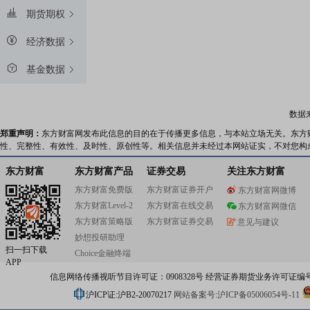
期货期权
经济数据
基金数据
数据
郑重声明：
东方财富网发布此信息的目的在于传播更多信息，与本站立场无关。东方
性、完整性、有效性、及时性、原创性等。相关信息并未经过本网站证实，不对您构
东方财富
东方财富产品
证券交易
关注东方财富
东方财富免费版
东方财富证券开户
东方财富网微博
东方财富Level-2
东方财富在线交易
东方财富网微信
东方财富策略版
东方财富证券交易
意见与建议
妙想投研助理
扫一扫下载
Choice金融终端
APP
信息网络传播视听节目许可证：0908328号 经营证券期货业务许可证编号：91310
沪ICP证:沪B2-20070217
网站备案号:沪ICP备05006054号-11