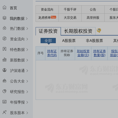
首页
资金流向
千股千评
公告
个股
龙虎榜单
大宗交易
高管持股
股东
我的数据
热门数据
证券投资
长期股权投资
资金流向
全部
A股股票
非A股股票
其
特色数据
持有证
持有证券
初始投资
持有证券
报告
序号
券代码
简称
金额(元)
数量(股)
损益(
新股数据
沪深港通
公告大全
研究报告
年报季报
股东股本