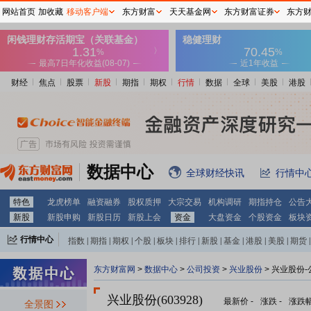
网站首页
加收藏
移动客户端
东方财富
天天基金网
东方财富证券
东方
财经
焦点
股票
新股
期指
期权
行情
数据
全球
美股
港股
数据中心
全球财经快讯
行情中
特色
龙虎榜单
融资融券
股权质押
大宗交易
机构调研
期指持仓
公告
新股
新股申购
新股日历
新股上会
资金
大盘资金
个股资金
板块
行情中心
指数
|
期指
|
期权
|
个股
|
板块
|
排行
|
新股
|
基金
|
港股
|
美股
|
期货
|
外汇
|
黄金
|
自选股
|
自选基金
东方财富网
>
数据中心
>
公司投资
>
兴业股份
> 兴业股份
兴业股份(603928)
最新价
-
涨跌
-
涨跌
全景图