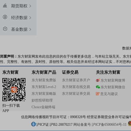
期货期权
经济数据
基金数据
数据
郑重声明：
东方财富网发布此信息的目的在于传播更多信息，与本站立场无关。东方
性、完整性、有效性、及时性、原创性等。相关信息并未经过本网站证实，不对您构
东方财富
东方财富产品
证券交易
关注东方财富
东方财富免费版
东方财富证券开户
东方财富网微博
东方财富Level-2
东方财富在线交易
东方财富网微信
东方财富策略版
东方财富证券交易
意见与建议
妙想投研助理
扫一扫下载
Choice金融终端
APP
信息网络传播视听节目许可证：0908328号 经营证券期货业务许可证编号：91310
沪ICP证:沪B2-20070217
网站备案号:沪ICP备05006054号-11