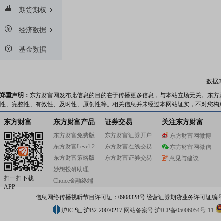
期货期权
经济数据
基金数据
数据
郑重声明：
东方财富网发布此信息的目的在于传播更多信息，与本站立场无关。东方
性、完整性、有效性、及时性、原创性等。相关信息并未经过本网站证实，不对您构
东方财富
东方财富产品
证券交易
关注东方财富
东方财富免费版
东方财富证券开户
东方财富网微博
东方财富Level-2
东方财富在线交易
东方财富网微信
东方财富策略版
东方财富证券交易
意见与建议
妙想投研助理
扫一扫下载
Choice金融终端
APP
信息网络传播视听节目许可证：0908328号 经营证券期货业务许可证编号：91310
沪ICP证:沪B2-20070217
网站备案号:沪ICP备05006054号-11