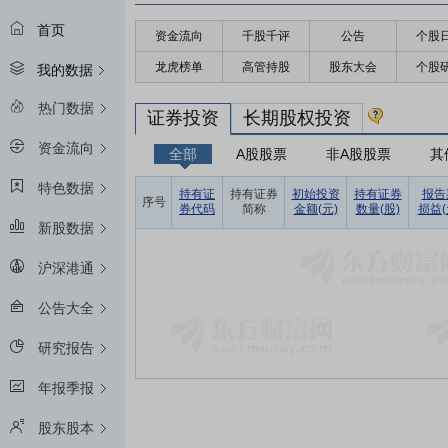
首页
资金流向
千股千评
公告
个股
龙虎榜单
高管持股
股东大会
个股
我的数据
热门数据
证券投资
长期股权投资
资金流向
全部
A股股票
非A股股票
其
特色数据
持有证
持有证券
初始投资
持有证券
报告
序号
券代码
简称
金额(元)
数量(股)
损益(
新股数据
沪深港通
公告大全
研究报告
年报季报
股东股本