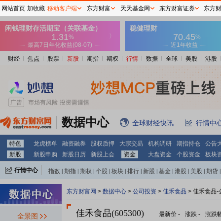
网站首页
加收藏
移动客户端
东方财富
天天基金网
东方财富证券
东方
财经
焦点
股票
新股
期指
期权
行情
数据
全球
美股
港股
数据中心
全球财经快讯
行情中
特色
龙虎榜单
融资融券
股权质押
大宗交易
机构调研
期指持仓
公告
新股
新股申购
新股日历
新股上会
资金
大盘资金
个股资金
板块
行情中心
指数
|
期指
|
期权
|
个股
|
板块
|
排行
|
新股
|
基金
|
港股
|
美股
|
期货
|
外汇
|
黄金
|
自选股
|
自选基金
东方财富网
>
数据中心
>
公司投资
>
佳禾食品
> 佳禾食品
佳禾食品(605300)
最新价
-
涨跌
-
涨跌
全景图