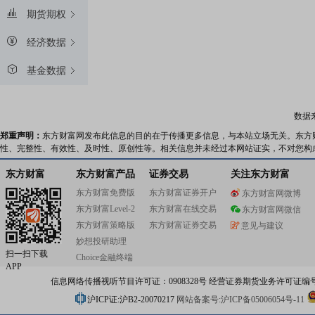
期货期权
经济数据
基金数据
数据
郑重声明：
东方财富网发布此信息的目的在于传播更多信息，与本站立场无关。东方
性、完整性、有效性、及时性、原创性等。相关信息并未经过本网站证实，不对您构
东方财富
东方财富产品
证券交易
关注东方财富
东方财富免费版
东方财富证券开户
东方财富网微博
东方财富Level-2
东方财富在线交易
东方财富网微信
东方财富策略版
东方财富证券交易
意见与建议
妙想投研助理
扫一扫下载
Choice金融终端
APP
信息网络传播视听节目许可证：0908328号 经营证券期货业务许可证编号：91310
沪ICP证:沪B2-20070217
网站备案号:沪ICP备05006054号-11