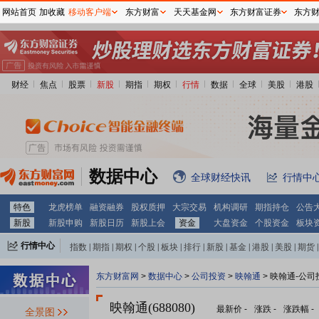
网站首页
加收藏
移动客户端
东方财富
天天基金网
东方财富证券
东方
财经
焦点
股票
新股
期指
期权
行情
数据
全球
美股
港股
数据中心
全球财经快讯
行情中
特色
龙虎榜单
融资融券
股权质押
大宗交易
机构调研
期指持仓
公告
新股
新股申购
新股日历
新股上会
资金
大盘资金
个股资金
板块
行情中心
指数
|
期指
|
期权
|
个股
|
板块
|
排行
|
新股
|
基金
|
港股
|
美股
|
期货
|
外汇
|
黄金
|
自选股
|
自选基金
东方财富网
>
数据中心
>
公司投资
>
映翰通
> 映翰通-公司
映翰通(688080)
最新价
-
涨跌
-
涨跌幅
-
全景图