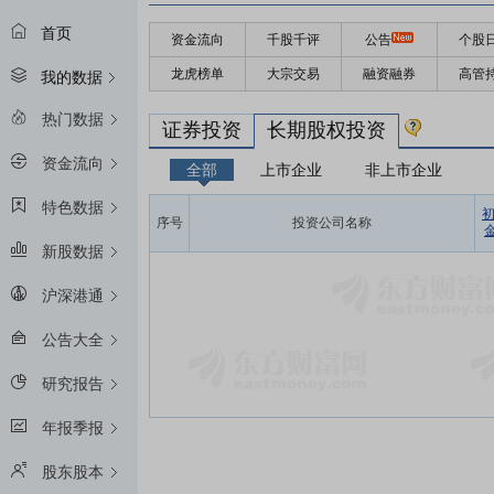
首页
资金流向
千股千评
公告
个股
龙虎榜单
大宗交易
融资融券
高管
我的数据
热门数据
证券投资
长期股权投资
资金流向
全部
上市企业
非上市企业
特色数据
序号
投资公司名称
金
新股数据
沪深港通
公告大全
研究报告
年报季报
股东股本