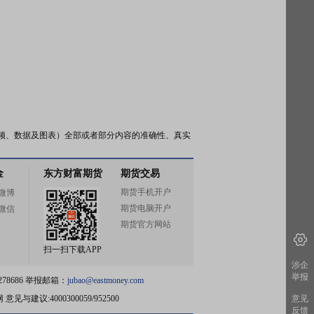
频、数据及图表）全部或者部分内容的准确性、真实
金
东方财富期货
期货交易
期货手机开户
微博
期货电脑开户
微信
期货官方网站
扫一扫下载APP
涉企
举报
78686 举报邮箱：
jubao@eastmoney.com
网
意见与建议:4000300059/952500
意见
反馈