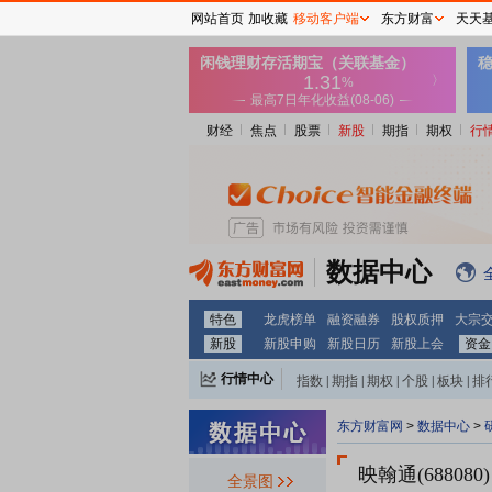
网站首页
加收藏
移动客户端
东方财富
天天
财经
焦点
股票
新股
期指
期权
行
数据中心
特色
龙虎榜单
融资融券
股权质押
大宗
新股
新股申购
新股日历
新股上会
资金
行情中心
指数
|
期指
|
期权
|
个股
|
板块
|
排
东方财富网
>
数据中心
>
映翰通(688080)
全景图