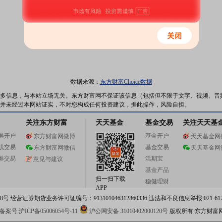
数据来源：
东方财富Choice数据
多信息，与本站立场无关。东方财富网不保证该信息（包括但不限于文字、视频、音
并未经过本网站证实，不对您构成任何投资建议，据此操作，风险自担。
关注东方财富
天天基金
基金交易
关注天天基
券开户
基金开户
东方财富网微博
天天基金网
线交易
基金交易
东方财富网微信
天天基金网
券交易
活期宝
意见与建议
基金产品
扫一扫下载
稳健理财
APP
 经营证券期货业务许可证编号：913101046312860336 违法和不良信息举报:021-612
案号:沪ICP备05006054号-11
沪公网安备 31010402000120号
版权所有:东方财富