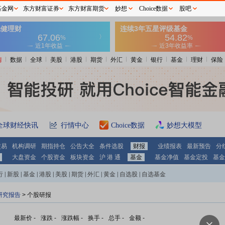
基金网
东方财富证券
东方财富期货
妙想
Choice数据
股吧
情
数据
全球
美股
港股
期货
外汇
黄金
银行
基金
理财
保险
全球财经快讯
行情中心
Choice数据
妙想大模型
交易
机构调研
期指持仓
公告大全
条件选股
财报
业绩报表
最新预告
分
大盘资金
个股资金
板块资金
沪 港 通
基金
基金净值
基金定投
基金
行
|
新股
|
基金
|
港股
|
美股
|
期货
|
外汇
|
黄金
|
自选股
|
自选基金
研究报告
> 个股研报
最新价
-
涨跌
-
涨跌幅
-
换手
-
总手
-
金额
-