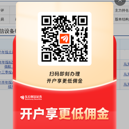
千评
公告
个股日历
财务数据
核心题材
主力持仓
交易
融资融券
高管持股
股东大会
个股研报
股本结构
信设备研报
通信设备盈利预测
东财
评级
报告名称
变动
评级
5半年报点评：全球化与产品矩阵共振，公
增持
首次
司增长动能稳健
4年年报&2025年一季报点评：AI边缘创新
买入
维持
马
领航，全球供应链筑基高增
4年三季报点评：核心业务持续向好，智能
买入
维持
马
应用频繁落地
4年半年报点评：高质收入占比提升拉动业
买入
维持
马
绩增长，看好AI新动能