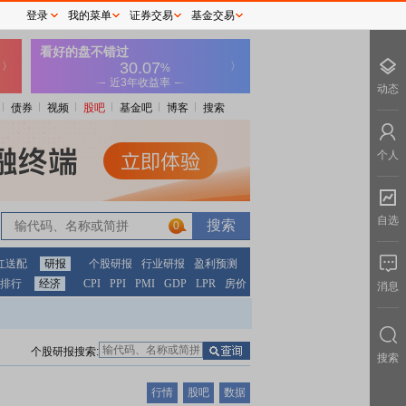
登录
我的菜单
证券交易
基金交易
动态
债券
视频
股吧
基金吧
博客
搜索
个人
自选
0
红送配
研报
个股研报
行业研报
盈利预测
排行
经济
CPI
PPI
PMI
GDP
LPR
房价
消息
个股研报搜索:
搜索
行情
股吧
数据