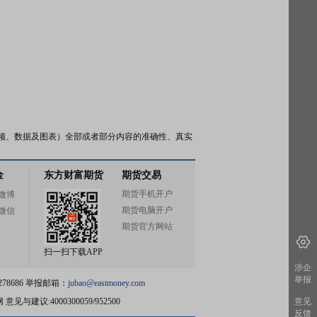
频、数据及图表）全部或者部分内容的准确性、真实
金
东方财富期货
期货交易
期货手机开户
微博
期货电脑开户
微信
期货官方网站
扫一扫下载APP
涉企
举报
78686 举报邮箱：
jubao@eastmoney.com
网
意见与建议:4000300059/952500
意见
反馈