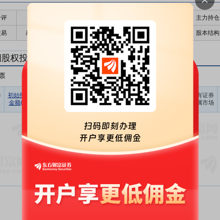
千评
公告
个股日历
财务数据
核心题材
主力持仓
交易
融资融券
高管持股
股东大会
个股研报
股本结构
期股权投资
票
非A股股票
其他
占期末证
券
初始投资
持有证券
报告期
期末账面
持有证券
持有证券
券投资比
金额(元)
数量(股)
损益(元)
价值(元)
类型
所属市场
例(%)
暂无数据