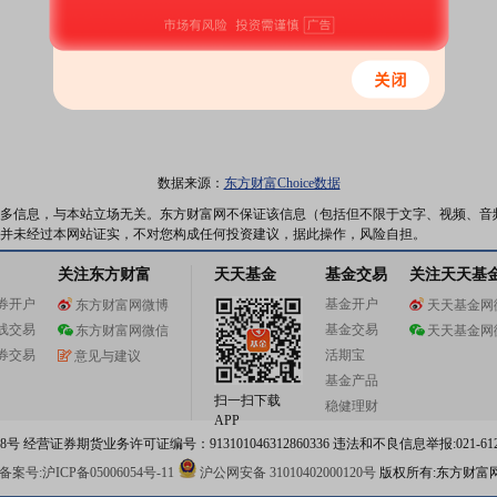
数据来源：
东方财富Choice数据
多信息，与本站立场无关。东方财富网不保证该信息（包括但不限于文字、视频、音
并未经过本网站证实，不对您构成任何投资建议，据此操作，风险自担。
关注东方财富
天天基金
基金交易
关注天天基
券开户
基金开户
东方财富网微博
天天基金网
线交易
基金交易
东方财富网微信
天天基金网
券交易
活期宝
意见与建议
基金产品
扫一扫下载
稳健理财
APP
 经营证券期货业务许可证编号：913101046312860336 违法和不良信息举报:021-612
案号:沪ICP备05006054号-11
沪公网安备 31010402000120号
版权所有:东方财富