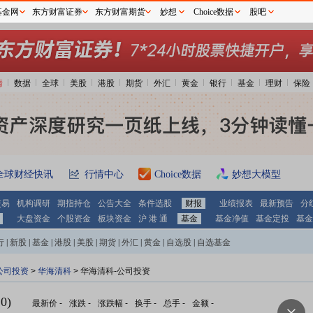
基金网
东方财富证券
东方财富期货
妙想
Choice数据
股吧
情
数据
全球
美股
港股
期货
外汇
黄金
银行
基金
理财
保险
全球财经快讯
行情中心
Choice数据
妙想大模型
交易
机构调研
期指持仓
公告大全
条件选股
财报
业绩报表
最新预告
分
大盘资金
个股资金
板块资金
沪 港 通
基金
基金净值
基金定投
基金
行
|
新股
|
基金
|
港股
|
美股
|
期货
|
外汇
|
黄金
|
自选股
|
自选基金
公司投资
>
华海清科
> 华海清科-公司投资
0)
最新价
-
涨跌
-
涨跌幅
-
换手
-
总手
-
金额
-