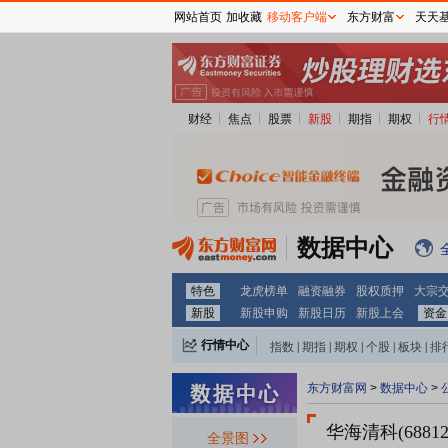
网站首页
加收藏
移动客户端
东方财富
天天
财经
焦点
股票
新股
期指
期权
行
数据中心
特色
龙虎榜单
融资融券
股权质押
大宗
新股
新股申购
新股日历
新股上会
资金
行情中心
指数
|
期指
|
期权
|
个股
|
板块
|
排
东方财富网
>
数据中心
>
华海清科(68812
全景图