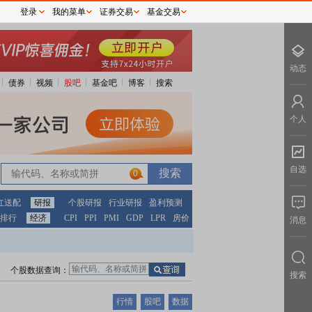
登录
我的菜单
证券交易
基金交易
动态
债券
视频
股吧
基金吧
博客
搜索
个人
自选
0
红送配
研报
个股研报
行业研报
盈利预测
排行
经济
CPI
PPI
PMI
GDP
LPR
房价
消息
个股数据查询：
搜索
行情
股吧
数据