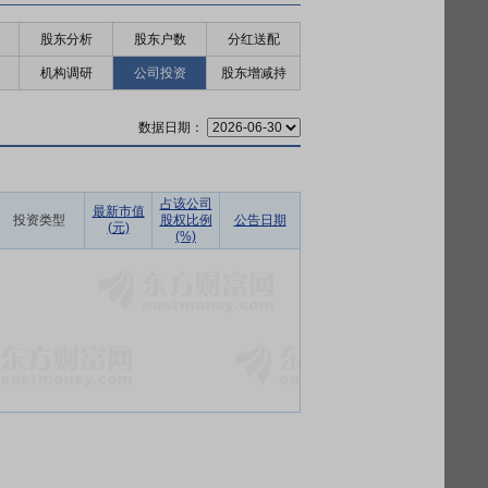
股东分析
股东户数
分红送配
机构调研
公司投资
股东增减持
数据日期：
占该公司
最新市值
投资类型
股权比例
公告日期
(元)
(%)