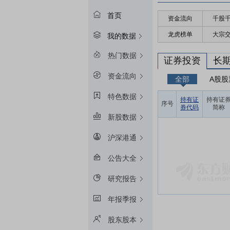
首页
资金流向
千股
龙虎榜单
大宗
我的数据
热门数据
证券投资
长
资金流向
全部
A股股
特色数据
持有证
持有证
序号
券代码
简称
新股数据
沪深港通
公告大全
研究报告
年报季报
股东股本