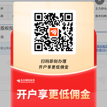
千评
公告
个股日历
财务数据
核心题材
主力持仓
交易
融资融券
高管持股
股东大会
个股研报
股本结构
期股权投资
企业
非上市企业
初始投资
持股数量
期初余额
报告期损
期末账
投资公司名称
金额(元)
(股)
(元)
价值(元)
益(元)
暂无数据