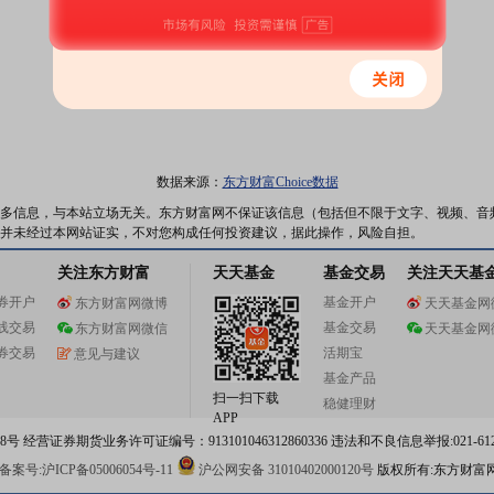
数据来源：
东方财富Choice数据
多信息，与本站立场无关。东方财富网不保证该信息（包括但不限于文字、视频、音
并未经过本网站证实，不对您构成任何投资建议，据此操作，风险自担。
关注东方财富
天天基金
基金交易
关注天天基
券开户
基金开户
东方财富网微博
天天基金网
线交易
基金交易
东方财富网微信
天天基金网
券交易
活期宝
意见与建议
基金产品
扫一扫下载
稳健理财
APP
 经营证券期货业务许可证编号：913101046312860336 违法和不良信息举报:021-612
案号:沪ICP备05006054号-11
沪公网安备 31010402000120号
版权所有:东方财富