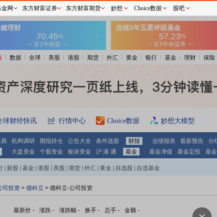
基金网
东方财富证券
东方财富期货
妙想
Choice数据
股吧
情
数据
全球
美股
港股
期货
外汇
黄金
银行
基金
理财
保险
全球财经快讯
行情中心
Choice数据
妙想大模型
交易
机构调研
期指持仓
公告大全
条件选股
财报
业绩报表
最新预告
分
大盘资金
个股资金
板块资金
沪 港 通
基金
基金净值
基金定投
基金
行
|
新股
|
基金
|
港股
|
美股
|
期货
|
外汇
|
黄金
|
自选股
|
自选基金
公司投资
>
德科立
> 德科立-公司投资
最新价
-
涨跌
-
涨跌幅
-
换手
-
总手
-
金额
-