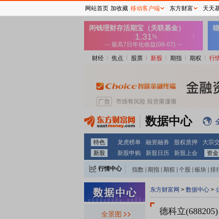
网站首页
加收藏
移动客户端
东方财富
天天
财经
焦点
股票
新股
期指
期权
行
数据中心
特色
龙虎榜单
融资融券
股权质押
大宗
新股
新股申购
新股日历
新股上会
资金
行情中心
指数
|
期指
|
期权
|
个股
|
板块
|
排
东方财富网
>
数据中心
>
德科立(688205)
全景图