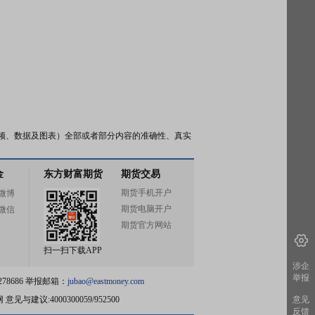
频、数据及图表）全部或者部分内容的准确性、真实
金
东方财富期货
期货交易
期货手机开户
微博
期货电脑开户
微信
期货官方网站
扫一扫下载APP
涉企
举报
78686 举报邮箱：
jubao@eastmoney.com
网
意见与建议:4000300059/952500
意见
反馈