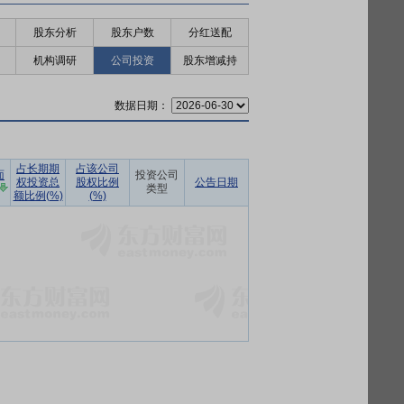
股东分析
股东户数
分红送配
机构调研
公司投资
股东增减持
数据日期：
占长期期
占该公司
面
投资公司
权投资总
股权比例
公告日期
类型
额比例(%)
(%)