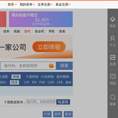
登录
我的菜单
证券交易
基金交易
动态
债券
视频
股吧
基金吧
博客
搜索
个人
自选
0
红送配
研报
个股研报
行业研报
盈利预测
排行
经济
CPI
PPI
PMI
GDP
LPR
房价
消息
个股数据查询：
搜索
行情
股吧
数据