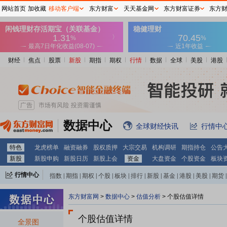
网站首页
加收藏
移动客户端
东方财富
天天基金网
东方财富证券
东方
财经
焦点
股票
新股
期指
期权
行情
数据
全球
美股
港股
数据中心
全球财经快讯
行情中
特色
龙虎榜单
融资融券
股权质押
大宗交易
机构调研
期指持仓
公告
新股
新股申购
新股日历
新股上会
资金
大盘资金
个股资金
板块
行情中心
指数
|
期指
|
期权
|
个股
|
板块
|
排行
|
新股
|
基金
|
港股
|
美股
|
期货
|
外汇
|
黄金
|
自选股
|
自选基金
东方财富网
>
数据中心
>
估值分析
> 个股估值详情
个股估值详情
全景图