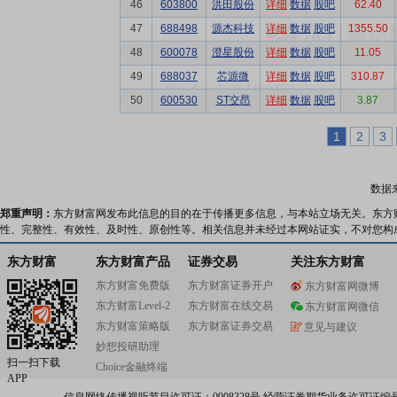
46
603800
洪田股份
详细
数据
股吧
62.40
47
688498
源杰科技
详细
数据
股吧
1355.50
48
600078
澄星股份
详细
数据
股吧
11.05
49
688037
芯源微
详细
数据
股吧
310.87
50
600530
ST交昂
详细
数据
股吧
3.87
1
2
3
数据
郑重声明：
东方财富网发布此信息的目的在于传播更多信息，与本站立场无关。东方
性、完整性、有效性、及时性、原创性等。相关信息并未经过本网站证实，不对您构
东方财富
东方财富产品
证券交易
关注东方财富
东方财富免费版
东方财富证券开户
东方财富网微博
东方财富Level-2
东方财富在线交易
东方财富网微信
东方财富策略版
东方财富证券交易
意见与建议
妙想投研助理
扫一扫下载
Choice金融终端
APP