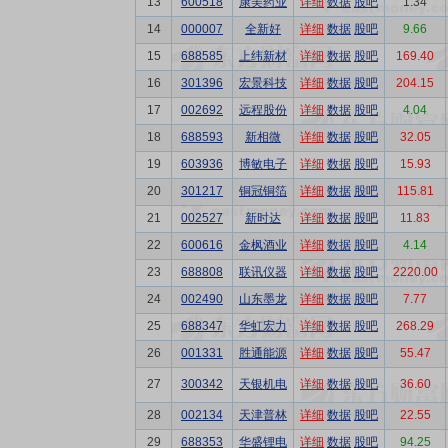
13
600518
康美药业
详细
数据
股吧
1.34
14
000007
全新好
详细
数据
股吧
9.66
15
688585
上纬新材
详细
数据
股吧
169.40
16
301396
宏景科技
详细
数据
股吧
204.15
17
002692
远程股份
详细
数据
股吧
4.04
18
688593
新相微
详细
数据
股吧
32.05
19
603936
博敏电子
详细
数据
股吧
15.93
20
301217
铜冠铜箔
详细
数据
股吧
115.81
21
002527
新时达
详细
数据
股吧
11.83
22
600616
金枫酒业
详细
数据
股吧
4.14
23
688808
联讯仪器
详细
数据
股吧
2220.00
24
002490
山东墨龙
详细
数据
股吧
7.77
25
688347
华虹宏力
详细
数据
股吧
268.29
26
001331
胜通能源
详细
数据
股吧
55.47
27
300342
天银机电
详细
数据
股吧
36.60
28
002134
天津普林
详细
数据
股吧
22.55
29
688353
华盛锂电
详细
数据
股吧
94.25