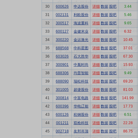
30
600626
申达股份
详细
数据
股吧
3.44
31
002131
利欧股份
详细
数据
股吧
5.46
32
300517
海波重科
详细
数据
股吧
9.65
33
600127
金健米业
详细
数据
股吧
6.32
34
300220
金运激光
详细
数据
股吧
10.45
35
688568
中科星图
详细
数据
股吧
37.01
36
603026
石大胜华
详细
数据
股吧
67.30
37
300901
中胤时尚
详细
数据
股吧
15.93
38
688306
均普智能
详细
数据
股吧
9.49
39
688090
瑞松科技
详细
数据
股吧
69.20
40
301005
超捷股份
详细
数据
股吧
81.03
41
300814
中富电路
详细
数据
股吧
141.99
42
600396
华电辽能
详细
数据
股吧
17.73
43
600126
杭钢股份
详细
数据
股吧
6.51
44
001211
双枪科技
详细
数据
股吧
22.28
45
002718
友邦吊顶
详细
数据
股吧
86.75