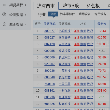
期货期权
沪深两市
沪市A股
科创板
全部
汽车零部件
通用设备
专用设备
行业
经济数据
序号
股票代码
股票简称
相关
最新价
基金数据
1
300277
汽轮科技
详细
数据
股吧
12.43
2
688027
国盾量子
详细
数据
股吧
416.57
3
002428
云南锗业
详细
数据
股吧
100.08
4
000955
欣龙控股
详细
数据
股吧
4.21
5
601606
长城军工
详细
数据
股吧
32.89
6
920207
众诚科技
详细
数据
股吧
24.28
7
300936
中英科技
详细
数据
股吧
70.73
8
688048
长光华芯
详细
数据
股吧
285.52
9
600118
中国卫星
详细
数据
股吧
68.68
10
688361
中科飞测
详细
数据
股吧
351.00
11
001236
弘业期货
详细
数据
股吧
7.51
12
688825
长鑫科技
详细
数据
股吧
52.48