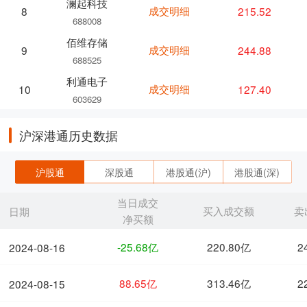
澜起科技
成交明细
215.52
8
688008
佰维存储
成交明细
244.88
9
688525
利通电子
成交明细
127.40
10
603629
沪深港通历史数据
沪股通
深股通
港股通(沪)
港股通(深)
当日成交
买入成交额
卖
日期
净买额
-25.68亿
220.80亿
2
2024-08-16
88.65亿
313.46亿
2
2024-08-15