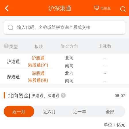
沪深港通
资金方向
上涨数
类型
板块
北向
--
沪股通
沪港通
港股通(沪)
南向
--
北向
--
深股通
深港通
港股通(深)
南向
--
北向资金|
沪港通、深港通
08-07
近一月
近六月
近一年
全部
单位：亿元