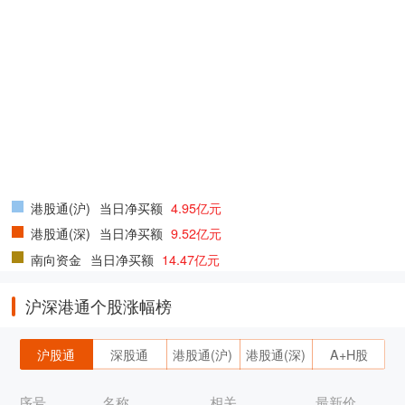
港股通(沪)
当日净买额
4.95亿元
港股通(深)
当日净买额
9.52亿元
南向资金
当日净买额
14.47亿元
沪深港通个股涨幅榜
沪股通
深股通
港股通(沪)
港股通(深)
A+H股
序号
名称
相关
最新价