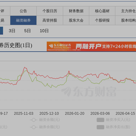
千评
公告
个股日历
财务数据
核心题材
主力持仓
交易
融资融券
高管持股
股东大会
个股研报
股本结构
3日
5日
10日
券历史图(
1
日)