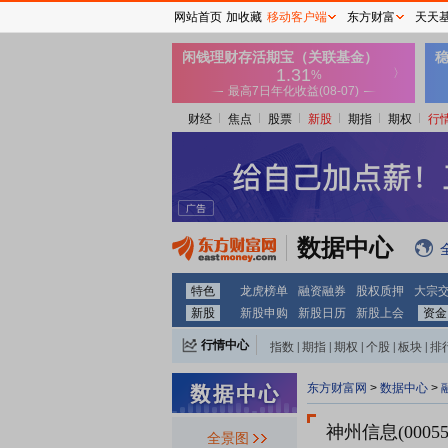
网站首页
加收藏
移动客户端
东方财富
天天
财经
焦点
股票
新股
期指
期权
行
数据中心
特色
龙虎榜单
融资融券
股权质押
大宗
新股
新股申购
新股日历
新股上会
资金
行情中心
指数
|
期指
|
期权
|
个股
|
板块
|
排
东方财富网
>
数据中心
>
神州信息(00055
全景图