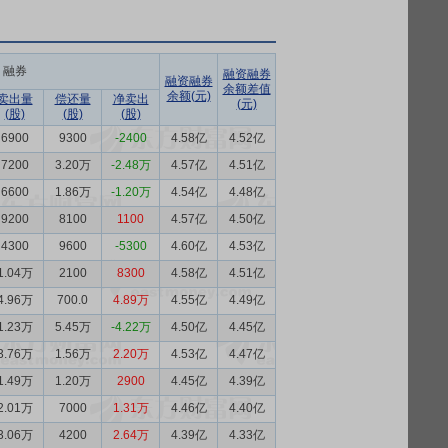
融券
融资融券
融资融券
余额差值
余额(元)
卖出量
偿还量
净卖出
(元)
(股)
(股)
(股)
6900
9300
-2400
4.58亿
4.52亿
7200
3.20万
-2.48万
4.57亿
4.51亿
6600
1.86万
-1.20万
4.54亿
4.48亿
9200
8100
1100
4.57亿
4.50亿
4300
9600
-5300
4.60亿
4.53亿
1.04万
2100
8300
4.58亿
4.51亿
4.96万
700.0
4.89万
4.55亿
4.49亿
1.23万
5.45万
-4.22万
4.50亿
4.45亿
3.76万
1.56万
2.20万
4.53亿
4.47亿
1.49万
1.20万
2900
4.45亿
4.39亿
2.01万
7000
1.31万
4.46亿
4.40亿
3.06万
4200
2.64万
4.39亿
4.33亿