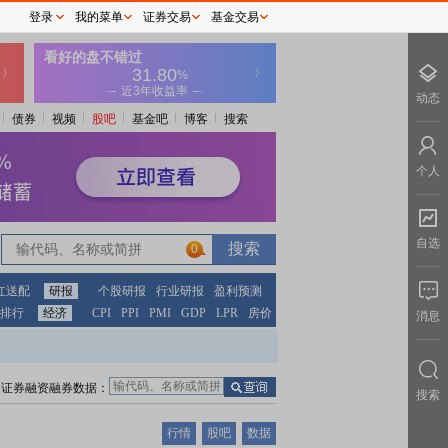
登录
我的菜单
证券交易
基金交易
动态
债券
视频
股吧
基金吧
博客
搜索
个人
自选
0
红送配
研报
个股研报
行业研报
盈利预测
排行
经济
CPI
PPI
PMI
GDP
LPR
房价
消息
证券融资融券数据：
搜索
行情
股吧
数据