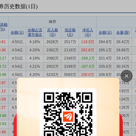
券历史数据(
1
日)
融资
涨跌幅
(%)
余额占流
买入额
偿还额
净买入
余额(元)
余额(元)
余量(股)
通市值比
(元)
(元)
(元)
0.81
4.55亿
4.18%
2628万
2517万
110.3万
294.8万
26.42万
0.36
4.54亿
4.20%
2382万
2119万
262.8万
295.1万
26.66万
0.27
4.51亿
4.19%
2080万
2349万
-269.2万
321.4万
29.14万
0.72
4.54亿
4.21%
2932万
3199万
-267.0万
335.6万
30.34万
0.98
4.56亿
4.20%
5233万
5083万
150.0万
336.8万
30.23万
3.97
4.55亿
4.15%
3923万
3621万
301.8万
346.1万
30.76万
1.12
4.52亿
4.28%
3186万
2757万
428.9万
323.8万
29.93万
3.28
4.48亿
4.29%
2699万
2929万
-229.6万
267.9万
25.04万
2.27
4.50亿
4.45%
2186万
1427万
759.3万
303.1万
29.26万
4.88
4.42亿
4.48%
1551万
1618万
-66.50万
274.1万
27.06万
0.93
4.43亿
4.27%
2580万
1900万
679.5万
285.1万
26.77万
2.48
4.36亿
4.16%
3220万
5763万
-2543万
273.7万
25.46万