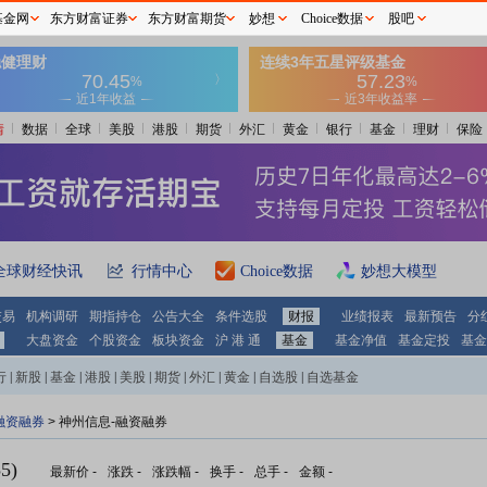
基金网
东方财富证券
东方财富期货
妙想
Choice数据
股吧
情
数据
全球
美股
港股
期货
外汇
黄金
银行
基金
理财
保险
全球财经快讯
行情中心
Choice数据
妙想大模型
交易
机构调研
期指持仓
公告大全
条件选股
财报
业绩报表
最新预告
分
大盘资金
个股资金
板块资金
沪 港 通
基金
基金净值
基金定投
基金
行
|
新股
|
基金
|
港股
|
美股
|
期货
|
外汇
|
黄金
|
自选股
|
自选基金
融资融券
>
神州信息-融资融券
5)
最新价
-
涨跌
-
涨跌幅
-
换手
-
总手
-
金额
-