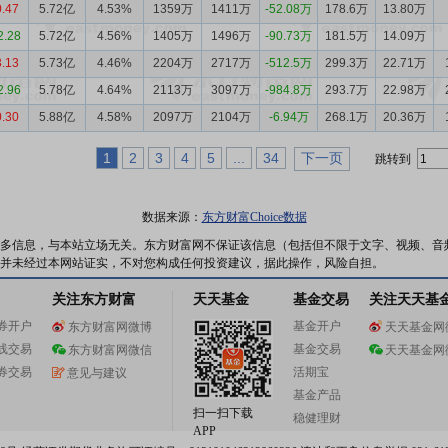
0.47
5.72亿
4.53%
1359万
1411万
-52.08万
178.6万
13.80万
2.28
5.72亿
4.56%
1405万
1496万
-90.73万
181.5万
14.09万
3.13
5.73亿
4.46%
2204万
2717万
-512.5万
299.3万
22.71万
2.96
5.78亿
4.64%
2113万
3097万
-984.8万
293.7万
22.98万
0.30
5.88亿
4.58%
2097万
2104万
-6.94万
268.1万
20.36万
1
2
3
4
5
...
34
下一页
跳转到
数据来源：
东方财富Choice数据
多信息，与本站立场无关。东方财富网不保证该信息（包括但不限于文字、视频、音
并未经过本网站证实，不对您构成任何投资建议，据此操作，风险自担。
关注东方财富
天天基金
基金交易
关注天天基
券开户
基金开户
东方财富网微博
天天基金网
线交易
基金交易
东方财富网微信
天天基金网
券交易
活期宝
意见与建议
基金产品
扫一扫下载
稳健理财
APP