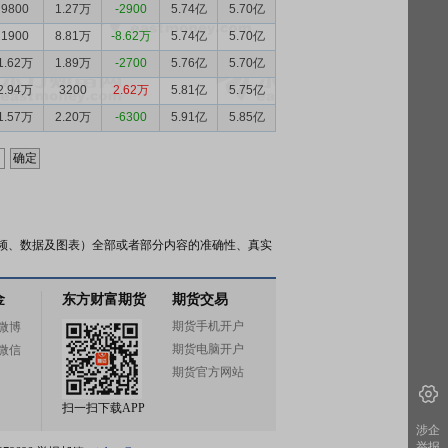
9800
1.27万
-2900
5.74亿
5.70亿
1900
8.81万
-8.62万
5.74亿
5.70亿
1.62万
1.89万
-2700
5.76亿
5.70亿
2.94万
3200
2.62万
5.81亿
5.75亿
1.57万
2.20万
-6300
5.91亿
5.85亿
频、数据及图表）全部或者部分内容的准确性、真实
金
东方财富期货
期货交易
期货手机开户
微博
期货电脑开户
微信
期货官方网站
扫一扫下载APP
涉企
举报