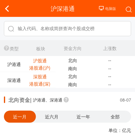
沪深港通
资金方向
上涨数
类型
板块
北向
--
沪股通
沪港通
港股通(沪)
南向
--
北向
--
深股通
深港通
港股通(深)
南向
--
北向资金|
沪港通、深港通
08-07
近一月
近六月
近一年
全部
单位：亿元