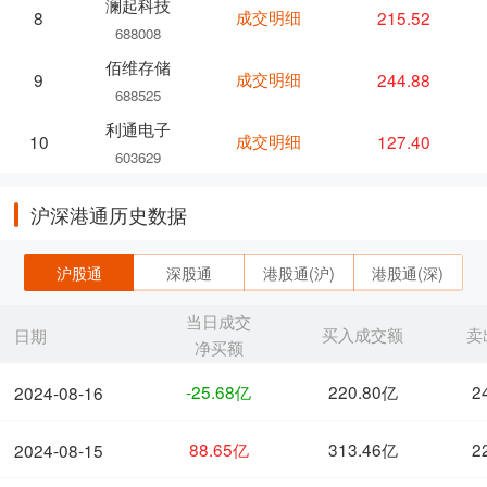
澜起科技
成交明细
215.52
8
688008
佰维存储
成交明细
244.88
9
688525
利通电子
成交明细
127.40
10
603629
沪深港通历史数据
沪股通
深股通
港股通(沪)
港股通(深)
当日成交
买入成交额
卖
日期
净买额
-25.68亿
220.80亿
2
2024-08-16
88.65亿
313.46亿
2
2024-08-15