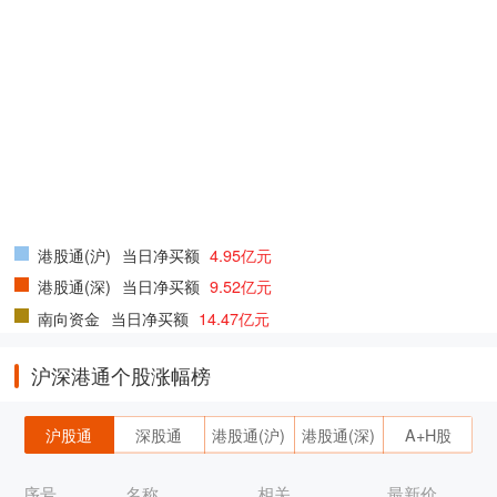
港股通(沪)
当日净买额
4.95亿元
港股通(深)
当日净买额
9.52亿元
南向资金
当日净买额
14.47亿元
沪深港通个股涨幅榜
沪股通
深股通
港股通(沪)
港股通(深)
A+H股
序号
名称
相关
最新价