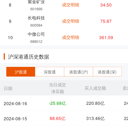
紫金矿业
成交明细
34.50
8
601899
长电科技
成交明细
75.87
9
600584
中微公司
成交明细
361.59
10
688012
沪深港通历史数据
沪股通
深股通
港股通(沪)
港股通(深)
当日成交
买入成交额
卖
日期
净买额
-25.68亿
220.80亿
2
2024-08-16
88.65亿
313.46亿
2
2024-08-15