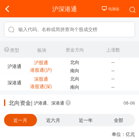
沪深港通
资金方向
上涨数
类型
板块
北向
--
沪股通
沪港通
港股通(沪)
南向
--
北向
--
深股通
深港通
港股通(深)
南向
--
北向资金|
沪港通、深港通
08-06
近一月
近六月
近一年
全部
单位：亿元