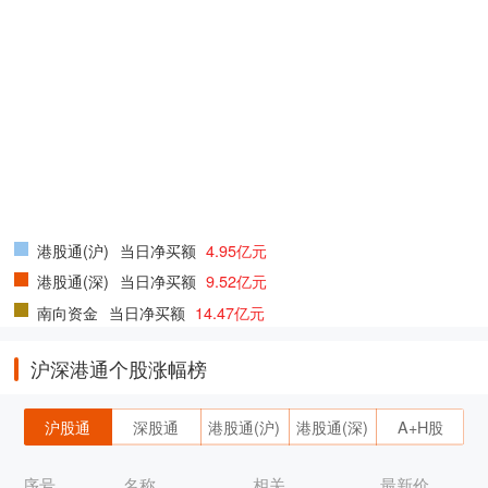
港股通(沪)
当日净买额
4.95亿元
港股通(深)
当日净买额
9.52亿元
南向资金
当日净买额
14.47亿元
沪深港通个股涨幅榜
沪股通
深股通
港股通(沪)
港股通(深)
A+H股
序号
名称
相关
最新价