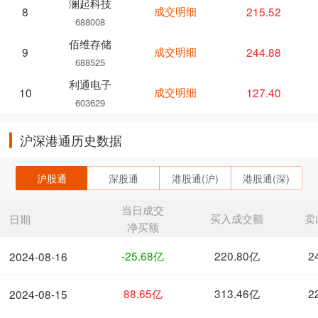
澜起科技
成交明细
215.52
8
688008
佰维存储
成交明细
244.88
9
688525
利通电子
成交明细
127.40
10
603629
沪深港通历史数据
沪股通
深股通
港股通(沪)
港股通(深)
当日成交
买入成交额
卖
日期
净买额
-25.68亿
220.80亿
2
2024-08-16
88.65亿
313.46亿
2
2024-08-15