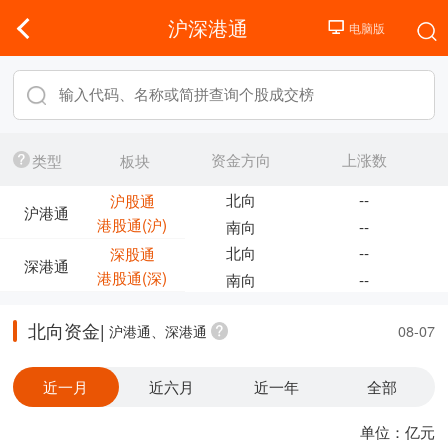
沪深港通
资金方向
上涨数
类型
板块
北向
--
沪股通
沪港通
港股通(沪)
南向
--
北向
--
深股通
深港通
港股通(深)
南向
--
北向资金|
沪港通、深港通
08-07
近一月
近六月
近一年
全部
单位：亿元