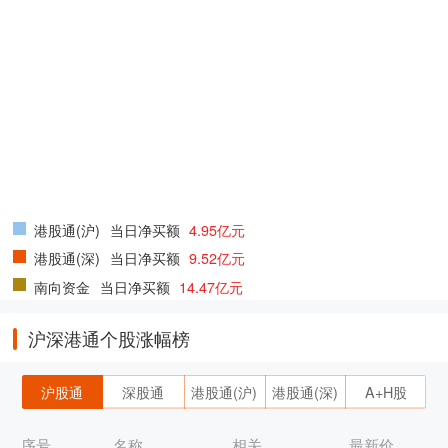
港股通(沪)
当日净买额
4.95亿元
港股通(深)
当日净买额
9.52亿元
南向资金
当日净买额
14.47亿元
沪深港通个股涨幅榜
沪股通
深股通
港股通(沪)
港股通(深)
A+H股
序号
名称
相关
最新价