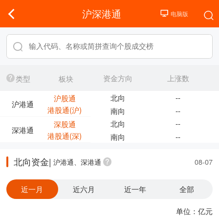
沪深港通
资金方向
上涨数
类型
板块
北向
--
沪股通
沪港通
港股通(沪)
南向
--
北向
--
深股通
深港通
港股通(深)
南向
--
北向资金|
沪港通、深港通
08-07
近一月
近六月
近一年
全部
单位：亿元