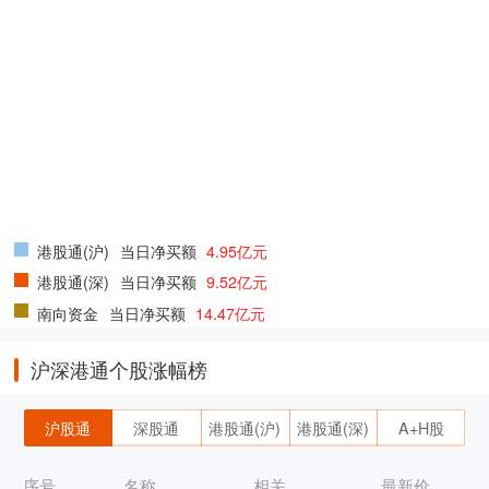
港股通(沪)
当日净买额
4.95亿元
港股通(深)
当日净买额
9.52亿元
南向资金
当日净买额
14.47亿元
沪深港通个股涨幅榜
沪股通
深股通
港股通(沪)
港股通(深)
A+H股
序号
名称
相关
最新价