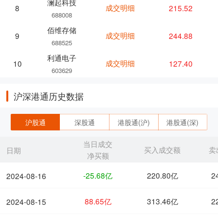
澜起科技
成交明细
215.52
8
688008
佰维存储
成交明细
244.88
9
688525
利通电子
成交明细
127.40
10
603629
沪深港通历史数据
沪股通
深股通
港股通(沪)
港股通(深)
当日成交
买入成交额
卖
日期
净买额
-25.68亿
220.80亿
2
2024-08-16
88.65亿
313.46亿
2
2024-08-15