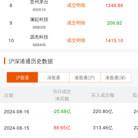
贵州茅台
成交明细
1348.86
8
600519
澜起科技
成交明细
206.92
9
688008
源杰科技
成交明细
1415.10
10
688498
沪深港通历史数据
沪股通
深股通
港股通(沪)
港股通(深)
当日成交
买入成交额
卖
日期
净买额
-25.68亿
220.80亿
2
2024-08-16
88.65亿
313.46亿
2
2024-08-15