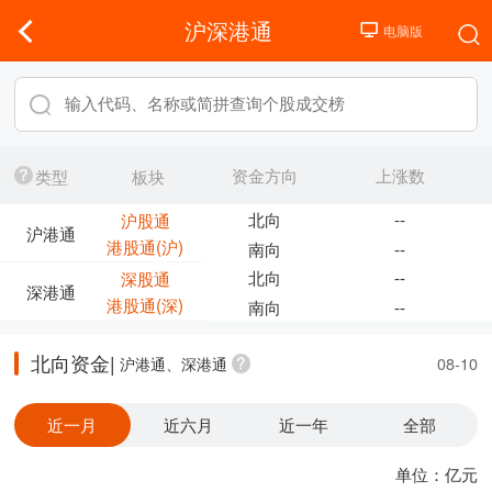
沪深港通
资金方向
上涨数
类型
板块
北向
--
沪股通
沪港通
港股通(沪)
南向
--
北向
--
深股通
深港通
港股通(深)
南向
--
北向资金|
沪港通、深港通
08-10
近一月
近六月
近一年
全部
单位：亿元