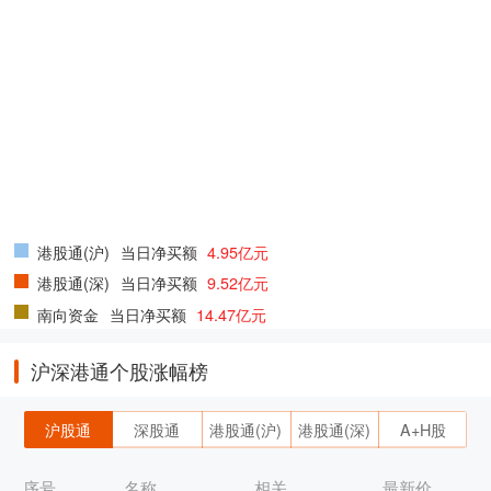
港股通(沪)
当日净买额
4.95亿元
港股通(深)
当日净买额
9.52亿元
南向资金
当日净买额
14.47亿元
沪深港通个股涨幅榜
沪股通
深股通
港股通(沪)
港股通(深)
A+H股
序号
名称
相关
最新价