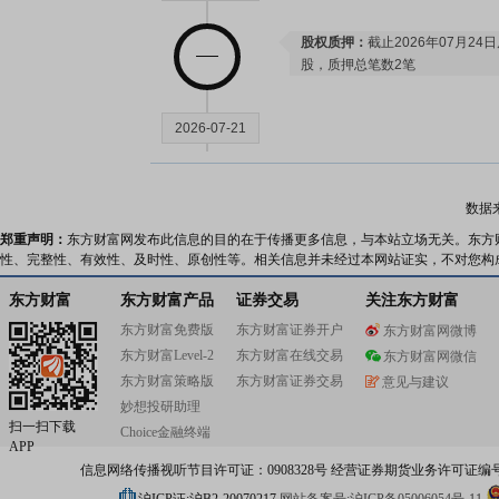
股权质押：
截止2026年07月24
股，质押总笔数2笔
2026-07-21
公告：
2026年07月21日发布
《中
上网电价的公告》
数据
郑重声明：
东方财富网发布此信息的目的在于传播更多信息，与本站立场无关。东方
性、完整性、有效性、及时性、原创性等。相关信息并未经过本网站证实，不对您构
2026-07-17
东方财富
东方财富产品
证券交易
关注东方财富
股权质押：
截止2026年07月17
东方财富免费版
东方财富证券开户
东方财富网微博
股，质押总笔数2笔
东方财富Level-2
东方财富在线交易
东方财富网微信
东方财富策略版
东方财富证券交易
意见与建议
妙想投研助理
2026-07-13
扫一扫下载
Choice金融终端
APP
信息网络传播视听节目许可证：0908328号 经营证券期货业务许可证编号：91310
机构调研：
2026年07月13日披
调研