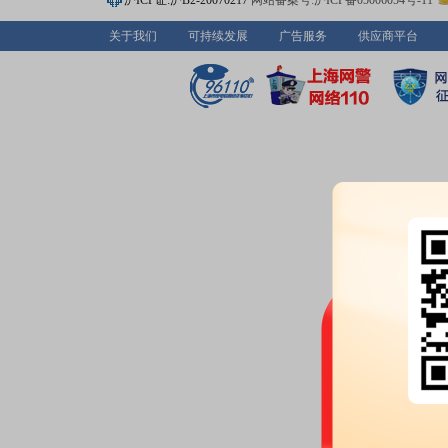
沪ICP证:沪B2-20070217
网站备案号:沪ICP备05006054号-11
关于我们
可持续发展
广告服务
供应商平台
2026-07-11
公告：
2026年07月11日发布
《中
的公告》
等2条公告
2026-07-10
股权质押：
截止2026年07月10
股，质押总笔数2笔
公告：
2026年07月10日发布
《中
恢复转股的提示性公告》
2026-07-07
公告：
2026年07月07日发布
《中
行可交换公司债券换股价格调整