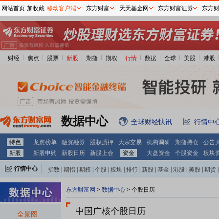
网站首页
加收藏
移动客户端
东方财富
天天基金网
东方财富证券
东方
财经
焦点
股票
新股
期指
期权
行情
数据
全球
美股
港股
数据中心
全球财经快讯
行情中
特色
龙虎榜单
融资融券
股权质押
大宗交易
机构调研
期指持仓
公告
新股
新股申购
新股日历
新股上会
资金
大盘资金
个股资金
板块
行情中心
指数
|
期指
|
期权
|
个股
|
板块
|
排行
|
新股
|
基金
|
港股
|
美股
|
期货
|
外汇
|
黄金
|
自选股
|
自选基金
东方财富网
>
数据中心
>
个股日历
中国广核个股日历
全景图