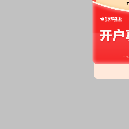
2026-07-04
公告：
2026年07月04日发布
《中
年付息的公告》
2026-07-03
分红：
2026年07月03日公布2
月09日；除权除息日：2026年07
扣税后0.774元)[正式]
公告：
2026年07月03日发布
《中
立董事提名人声明与承诺》
等10
股权质押：
截止2026年07月03
股，质押总笔数2笔
2026-07-01
并购重组：
2026年4月28日,
有限公司在广东省深圳市订立了