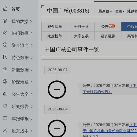
首页
中国广核(003816)
最新价
-
涨跌
-
涨跌
我的数据
资金流向
千股千评
公告
个股
2026-08-26
热门数据
龙虎榜单
大宗交易
融资融券
高管
资金流向
预约披露日：
2026年半年报预约2
中国广核公司事件一览
特色数据
新股数据
2026-08-07
沪深港通
公告：
2026年08月07日发布
《中
字会计师的公告》
公告大全
研究报告
2026-08-04
年报季报
公告：
2026年08月04日发布
《中
股东股本
于中国广核电力股份有限公司20