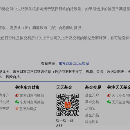
示港交所中央结算系统参与者于该日日终的持股量。如果所选择的持股日期是
持股，港股通（沪）和港股通（深）合称南向持股。
股份百分比是按交易所相关上市公司的上市及交易的股总数而计算，有可能沒
数据来源：
东方财富Choice数据
场无关。东方财富网不保证该信息（包括但不限于文字、视频、音频、数据及图表）
作，风险自担。
关注东方财富
天天基金
基金交易
关注天天基
券开户
基金开户
东方财富网微博
天天基金网
线交易
基金交易
东方财富网微信
天天基金网
券交易
活期宝
意见与建议
基金产品
扫一扫下载
稳健理财
APP