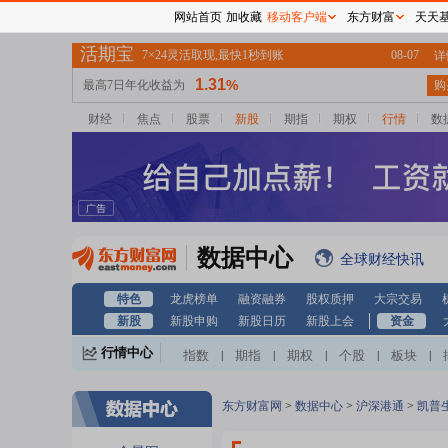
网站首页
加收藏
移动客户端
东方财富
天天
财经
焦点
股票
新股
期指
期权
行情
数
数据中心
全球财经快讯
特色
龙虎榜单
融资融券
股权质押
大宗交易
新股
新股申购
新股日历
新股上会
资金
行情中心
指数
期指
期权
个股
板块
|
|
|
|
|
东方财富网
>
数据中心
>
沪深港通
>
凯普