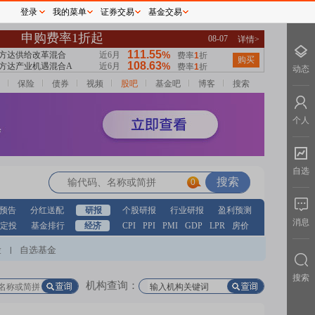
登录
我的菜单
证券交易
基金交易
动态
保险
债券
视频
股吧
基金吧
博客
搜索
个人
自选
0
预告
分红送配
研报
个股研报
行业研报
盈利预测
消息
定投
基金排行
经济
CPI
PPI
PMI
GDP
LPR
房价
股
自选基金
|
搜索
机构查询：