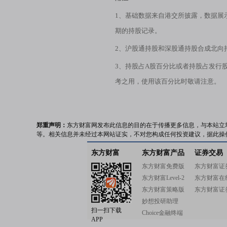
1、基础数据来自港交所披露，数据展
期的持股记录。
2、沪股通持股和深股通持股合成北向
3、持股占A股百分比或者持股占发行
考之用，使用该百分比时敬请注意。
郑重声明：
东方财富网发布此信息的目的在于传播更多信息，与本站立
等。相关信息并未经过本网站证实，不对您构成任何投资建议，据此操
东方财富
东方财富产品
证券交易
东方财富免费版
东方财富证
东方财富Level-2
东方财富在
东方财富策略版
东方财富证
妙想投研助理
扫一扫下载
Choice金融终端
APP