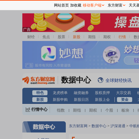
网站首页
加收藏
移动客户端
东方财富
天天
财经
焦点
股票
新股
期指
期权
行情
数
数据中心
全球财经快讯
特色
龙虎榜单
融资融券
股权质押
大宗交易
新股
新股申购
新股日历
新股上会
资金
行情中心
指数
期指
期权
个股
板块
|
|
|
|
|
东方财富网
>
数据中心
>
沪深港通
>
中航