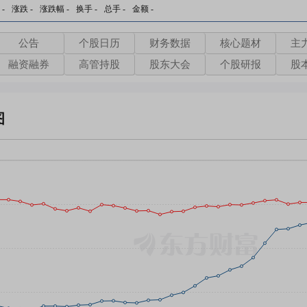
-
涨跌
-
涨跌幅
-
换手
-
总手
-
金额
-
公告
个股日历
财务数据
核心题材
主
融资融券
高管持股
股东大会
个股研报
股
图