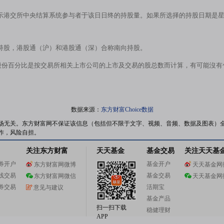
示港交所中央结算系统参与者于该日日终的持股量。如果所选择的持股日期是
持股，港股通（沪）和港股通（深）合称南向持股。
股份百分比是按交易所相关上市公司的上市及交易的股总数而计算，有可能沒
数据来源：
东方财富Choice数据
场无关。东方财富网不保证该信息（包括但不限于文字、视频、音频、数据及图表）
作，风险自担。
关注东方财富
天天基金
基金交易
关注天天基
券开户
基金开户
东方财富网微博
天天基金网
线交易
基金交易
东方财富网微信
天天基金网
券交易
活期宝
意见与建议
基金产品
扫一扫下载
稳健理财
APP