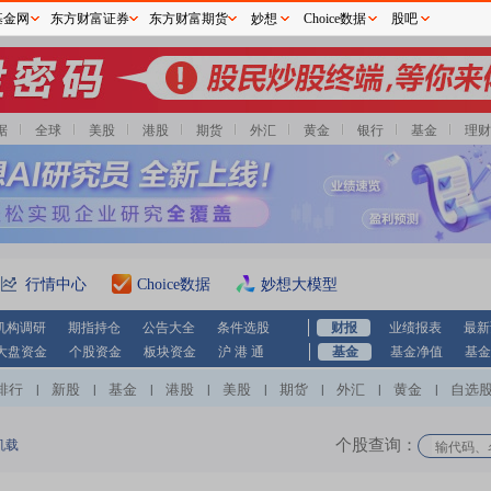
基金网
东方财富证券
东方财富期货
妙想
Choice数据
股吧
据
全球
美股
港股
期货
外汇
黄金
银行
基金
理财
行情中心
Choice数据
妙想大模型
机构调研
期指持仓
公告大全
条件选股
财报
业绩报表
最新
大盘资金
个股资金
板块资金
沪 港 通
基金
基金净值
基金
排行
新股
基金
港股
美股
期货
外汇
黄金
自选
|
|
|
|
|
|
|
|
个股查询：
机载