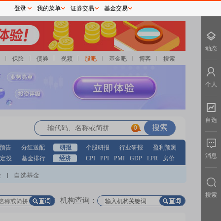
登录
我的菜单
证券交易
基金交易
动态
保险
债券
视频
股吧
基金吧
博客
搜索
个人
自选
0
预告
分红送配
研报
个股研报
行业研报
盈利预测
消息
定投
基金排行
经济
CPI
PPI
PMI
GDP
LPR
房价
股
自选基金
|
搜索
机构查询：