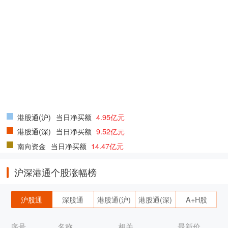
港股通(沪)
当日净买额
4.95亿元
港股通(深)
当日净买额
9.52亿元
南向资金
当日净买额
14.47亿元
沪深港通个股涨幅榜
沪股通
深股通
港股通(沪)
港股通(深)
A+H股
序号
名称
相关
最新价