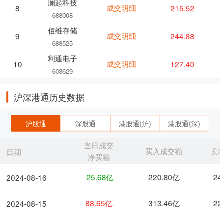
澜起科技
成交明细
215.52
8
688008
佰维存储
成交明细
244.88
9
688525
利通电子
成交明细
127.40
10
603629
沪深港通历史数据
沪股通
深股通
港股通(沪)
港股通(深)
当日成交
买入成交额
卖
日期
净买额
-25.68亿
220.80亿
2
2024-08-16
88.65亿
313.46亿
2
2024-08-15