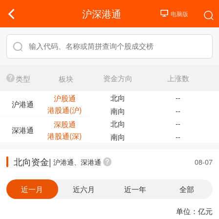
沪深港通
资金方向
上涨数
类型
板块
北向
--
沪股通
沪港通
港股通(沪)
南向
--
北向
--
深股通
深港通
港股通(深)
南向
--
北向资金|
沪港通、深港通
08-07
近一月
近六月
近一年
全部
单位：亿元