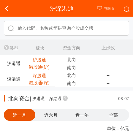
沪深港通
资金方向
上涨数
类型
板块
北向
--
沪股通
沪港通
港股通(沪)
南向
--
北向
--
深股通
深港通
港股通(深)
南向
--
北向资金|
沪港通、深港通
08-07
近一月
近六月
近一年
全部
单位：亿元