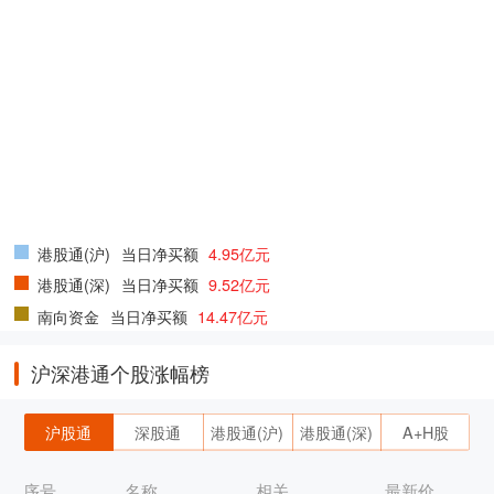
港股通(沪)
当日净买额
4.95亿元
港股通(深)
当日净买额
9.52亿元
南向资金
当日净买额
14.47亿元
沪深港通个股涨幅榜
沪股通
深股通
港股通(沪)
港股通(深)
A+H股
序号
名称
相关
最新价