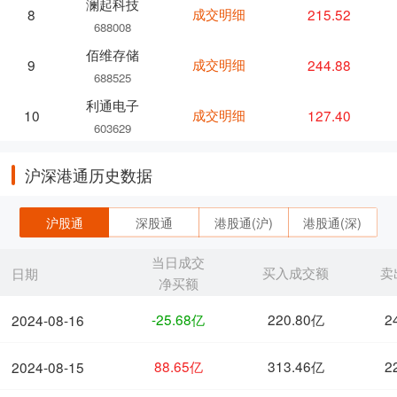
澜起科技
成交明细
215.52
8
688008
佰维存储
成交明细
244.88
9
688525
利通电子
成交明细
127.40
10
603629
沪深港通历史数据
沪股通
深股通
港股通(沪)
港股通(深)
当日成交
买入成交额
卖
日期
净买额
-25.68亿
220.80亿
2
2024-08-16
88.65亿
313.46亿
2
2024-08-15