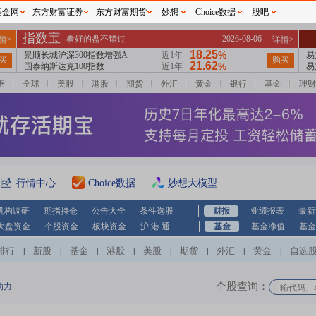
基金网
东方财富证券
东方财富期货
妙想
Choice数据
股吧
据
全球
美股
港股
期货
外汇
黄金
银行
基金
理财
行情中心
Choice数据
妙想大模型
机构调研
期指持仓
公告大全
条件选股
财报
业绩报表
最新
大盘资金
个股资金
板块资金
沪 港 通
基金
基金净值
基金
排行
新股
基金
港股
美股
期货
外汇
黄金
自选
|
|
|
|
|
|
|
|
个股查询：
动力