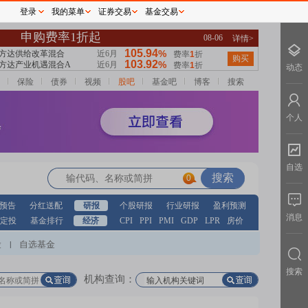
登录
我的菜单
证券交易
基金交易
动态
保险
债券
视频
股吧
基金吧
博客
搜索
个人
自选
0
预告
分红送配
研报
个股研报
行业研报
盈利预测
消息
定投
基金排行
经济
CPI
PPI
PMI
GDP
LPR
房价
股
自选基金
|
搜索
机构查询：