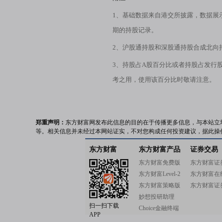
1、基础数据来自港交所披露，数据展
期的持股记录。
2、沪股通持股和深股通持股合成北向
3、持股占A股百分比或者持股占发行
考之用，使用该百分比时敬请注意。
郑重声明：
东方财富网发布此信息的目的在于传播更多信息，与本站立
等。相关信息并未经过本网站证实，不对您构成任何投资建议，据此操
东方财富
东方财富产品
证券交易
东方财富免费版
东方财富证
东方财富Level-2
东方财富在
东方财富策略版
东方财富证
妙想投研助理
扫一扫下载
Choice金融终端
APP