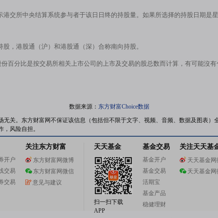
示港交所中央结算系统参与者于该日日终的持股量。如果所选择的持股日期是
持股，港股通（沪）和港股通（深）合称南向持股。
股份百分比是按交易所相关上市公司的上市及交易的股总数而计算，有可能沒
数据来源：
东方财富Choice数据
场无关。东方财富网不保证该信息（包括但不限于文字、视频、音频、数据及图表）
作，风险自担。
关注东方财富
天天基金
基金交易
关注天天基
券开户
基金开户
东方财富网微博
天天基金网
线交易
基金交易
东方财富网微信
天天基金网
券交易
活期宝
意见与建议
基金产品
扫一扫下载
稳健理财
APP