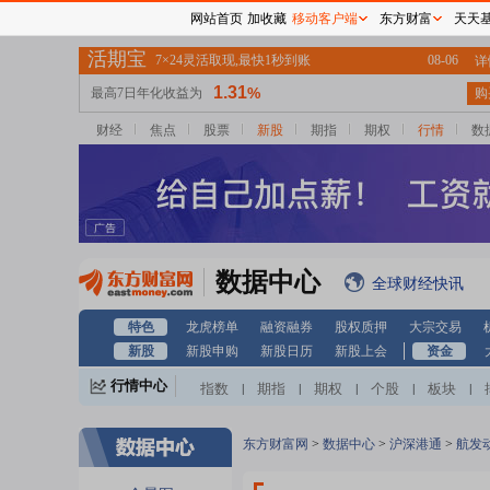
网站首页
加收藏
移动客户端
东方财富
天天
财经
焦点
股票
新股
期指
期权
行情
数
数据中心
全球财经快讯
特色
龙虎榜单
融资融券
股权质押
大宗交易
新股
新股申购
新股日历
新股上会
资金
行情中心
指数
期指
期权
个股
板块
|
|
|
|
|
东方财富网
>
数据中心
>
沪深港通
>
航发