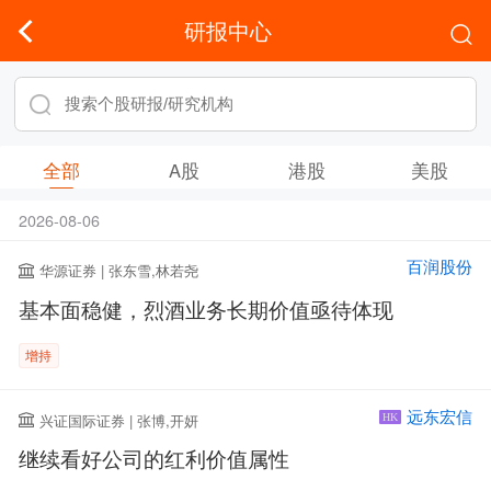
研报中心
全部
A股
港股
美股
2026-08-06
百润股份
华源证券 | 张东雪,林若尧
基本面稳健，烈酒业务长期价值亟待体现
增持
远东宏信
兴证国际证券 | 张博,开妍
HK
继续看好公司的红利价值属性