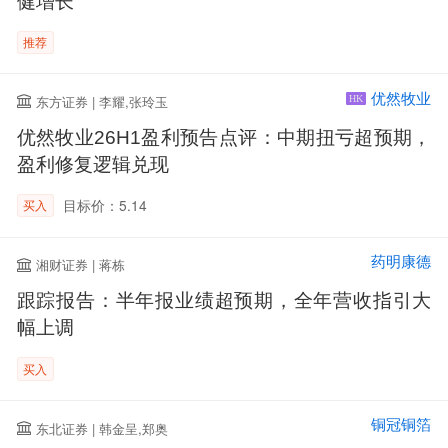
健增长
推荐
优然牧业
东方证券 | 李耀,张玲玉
HK
优然牧业26H1盈利预告点评：中期扭亏超预期，
盈利修复逻辑兑现
目标价：5.14
买入
药明康德
湘财证券 | 蒋栋
跟踪报告：半年报业绩超预期，全年营收指引大
幅上调
买入
铜冠铜箔
东北证券 | 韩金呈,郑奥