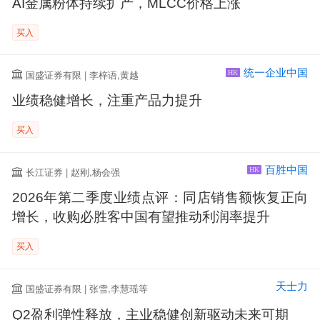
AI金属粉体持续扩产，MLCC价格上涨
买入
统一企业中国
国盛证券有限 | 李梓语,黄越
HK
业绩稳健增长，注重产品力提升
买入
百胜中国
长江证券 | 赵刚,杨会强
HK
2026年第二季度业绩点评：同店销售额恢复正向
增长，收购必胜客中国有望推动利润率提升
买入
天士力
国盛证券有限 | 张雪,李慧瑶等
Q2盈利弹性释放，主业稳健创新驱动未来可期