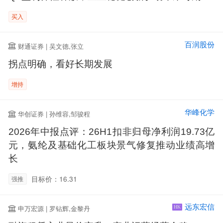
买入
百润股份
财通证券 | 吴文德,张立
拐点明确，看好长期发展
增持
华峰化学
华创证券 | 孙维容,邹骏程
2026年中报点评：26H1扣非归母净利润19.73亿
元，氨纶及基础化工板块景气修复推动业绩高增
长
目标价：16.31
强推
远东宏信
申万宏源 | 罗钻辉,金黎丹
HK