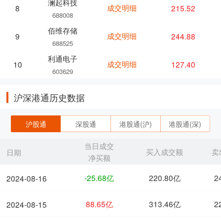
澜起科技
成交明细
215.52
8
688008
佰维存储
成交明细
244.88
9
688525
利通电子
成交明细
127.40
10
603629
沪深港通历史数据
沪股通
深股通
港股通(沪)
港股通(深)
当日成交
买入成交额
卖
日期
净买额
-25.68亿
220.80亿
2
2024-08-16
88.65亿
313.46亿
2
2024-08-15