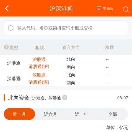
沪深港通
资金方向
上涨数
类型
板块
北向
--
沪股通
沪港通
港股通(沪)
南向
--
北向
--
深股通
深港通
港股通(深)
南向
--
北向资金|
沪港通、深港通
08-07
近一月
近六月
近一年
全部
单位：亿元