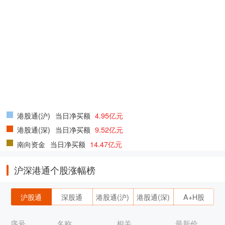
港股通(沪)
当日净买额
4.95亿元
港股通(深)
当日净买额
9.52亿元
南向资金
当日净买额
14.47亿元
沪深港通个股涨幅榜
沪股通
深股通
港股通(沪)
港股通(深)
A+H股
序号
名称
相关
最新价