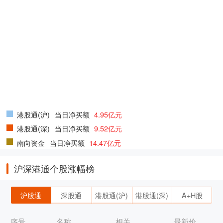
港股通(沪)
当日净买额
4.95亿元
港股通(深)
当日净买额
9.52亿元
南向资金
当日净买额
14.47亿元
沪深港通个股涨幅榜
沪股通
深股通
港股通(沪)
港股通(深)
A+H股
序号
名称
相关
最新价