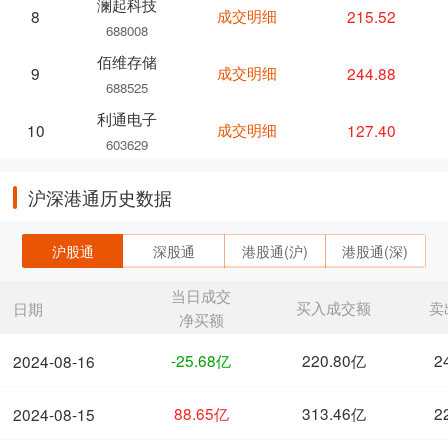
澜起科技
成交明细
215.52
8
688008
佰维存储
成交明细
244.88
9
688525
利通电子
成交明细
127.40
10
603629
沪深港通历史数据
沪股通
深股通
港股通(沪)
港股通(深)
当日成交
买入成交额
卖
日期
净买额
-25.68亿
220.80亿
2
2024-08-16
88.65亿
313.46亿
2
2024-08-15