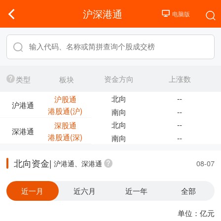
沪深港通
资金方向
上涨数
类型
板块
北向
--
沪股通
沪港通
港股通(沪)
南向
--
北向
--
深股通
深港通
港股通(深)
南向
--
北向资金|
沪港通、深港通
08-07
近一月
近六月
近一年
全部
单位：亿元