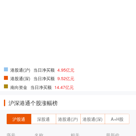
港股通(沪)
当日净买额
4.95亿元
港股通(深)
当日净买额
9.52亿元
南向资金
当日净买额
14.47亿元
沪深港通个股涨幅榜
沪股通
深股通
港股通(沪)
港股通(深)
A+H股
序号
名称
相关
最新价