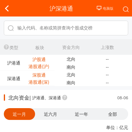
沪深港通
资金方向
上涨数
类型
板块
北向
--
沪股通
沪港通
港股通(沪)
南向
--
北向
--
深股通
深港通
港股通(深)
南向
--
北向资金|
沪港通、深港通
08-06
近一月
近六月
近一年
全部
单位：亿元