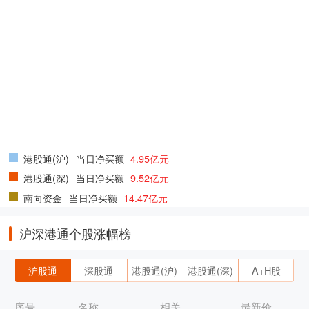
港股通(沪)
当日净买额
4.95亿元
港股通(深)
当日净买额
9.52亿元
南向资金
当日净买额
14.47亿元
沪深港通个股涨幅榜
沪股通
深股通
港股通(沪)
港股通(深)
A+H股
序号
名称
相关
最新价