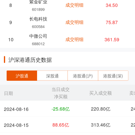
紫金矿业
成交明细
34.50
8
601899
长电科技
成交明细
75.87
9
600584
中微公司
成交明细
361.59
10
688012
沪深港通历史数据
沪股通
深股通
港股通(沪)
港股通(深)
当日成交
买入成交额
卖
日期
净买额
-25.68亿
220.80亿
2
2024-08-16
88.65亿
313.46亿
2
2024-08-15