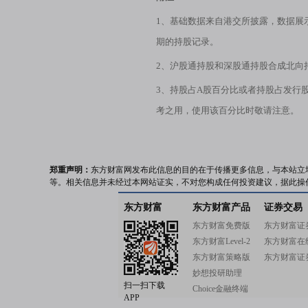
1、基础数据来自港交所披露，数据展
期的持股记录。
2、沪股通持股和深股通持股合成北向
3、持股占A股百分比或者持股占发行
考之用，使用该百分比时敬请注意。
郑重声明：
东方财富网发布此信息的目的在于传播更多信息，与本站立
等。相关信息并未经过本网站证实，不对您构成任何投资建议，据此操
东方财富
东方财富产品
证券交易
东方财富免费版
东方财富证
东方财富Level-2
东方财富在
东方财富策略版
东方财富证
妙想投研助理
扫一扫下载
Choice金融终端
APP