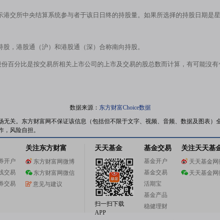
示港交所中央结算系统参与者于该日日终的持股量。如果所选择的持股日期是
持股，港股通（沪）和港股通（深）合称南向持股。
股份百分比是按交易所相关上市公司的上市及交易的股总数而计算，有可能沒
数据来源：
东方财富Choice数据
场无关。东方财富网不保证该信息（包括但不限于文字、视频、音频、数据及图表）
作，风险自担。
关注东方财富
天天基金
基金交易
关注天天基
券开户
基金开户
东方财富网微博
天天基金网
线交易
基金交易
东方财富网微信
天天基金网
券交易
活期宝
意见与建议
基金产品
扫一扫下载
稳健理财
APP