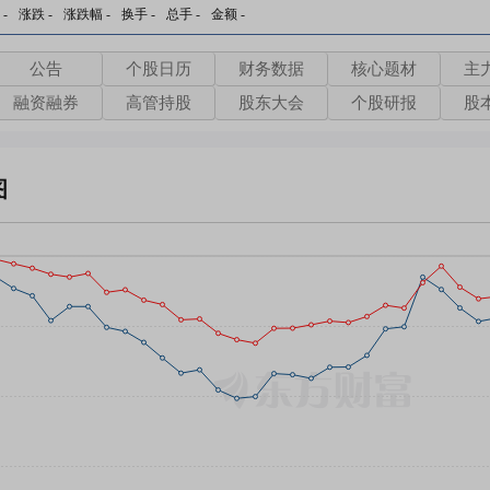
-
涨跌
-
涨跌幅
-
换手
-
总手
-
金额
-
公告
个股日历
财务数据
核心题材
主
融资融券
高管持股
股东大会
个股研报
股
图