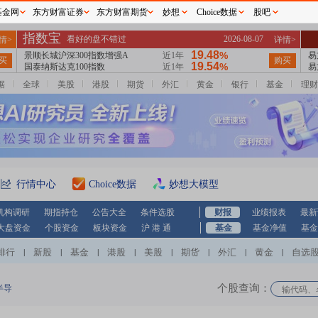
基金网
东方财富证券
东方财富期货
妙想
Choice数据
股吧
据
全球
美股
港股
期货
外汇
黄金
银行
基金
理财
行情中心
Choice数据
妙想大模型
机构调研
期指持仓
公告大全
条件选股
财报
业绩报表
最新
大盘资金
个股资金
板块资金
沪 港 通
基金
基金净值
基金
排行
新股
基金
港股
美股
期货
外汇
黄金
自选
|
|
|
|
|
|
|
|
个股查询：
半导