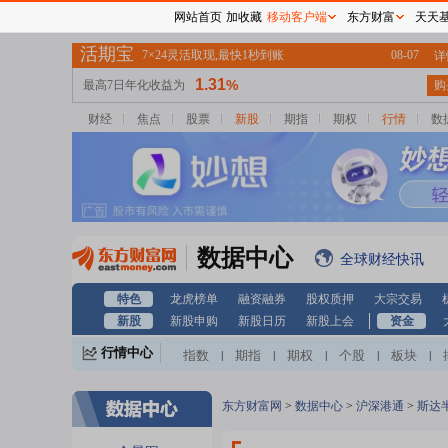
网站首页
加收藏
移动客户端
东方财富
天天
财经
焦点
股票
新股
期指
期权
行情
数
数据中心
全球财经快讯
特色
龙虎榜单
融资融券
股权质押
大宗交易
新股
新股申购
新股日历
新股上会
资金
行情中心
指数
期指
期权
个股
板块
|
|
|
|
|
东方财富网
>
数据中心
>
沪深港通
>
斯达