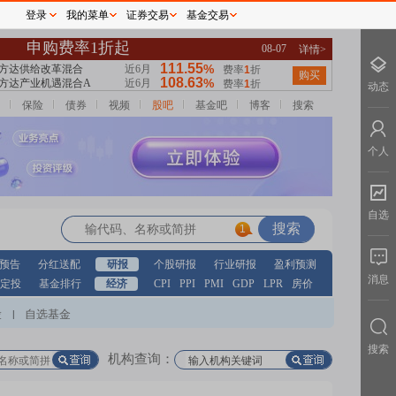
登录
我的菜单
证券交易
基金交易
动态
保险
债券
视频
股吧
基金吧
博客
搜索
个人
自选
1
预告
分红送配
研报
个股研报
行业研报
盈利预测
消息
定投
基金排行
经济
CPI
PPI
PMI
GDP
LPR
房价
股
自选基金
|
搜索
机构查询：