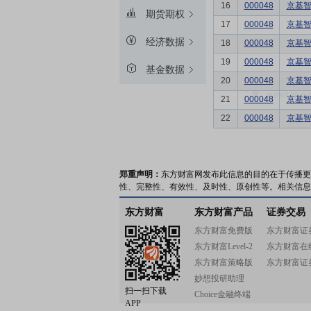
16
000048
京基
期货期权
17
000048
京基
经济数据
18
000048
京基
19
000048
京基
基金数据
20
000048
京基
21
000048
京基
22
000048
京基
郑重声明：
东方财富网发布此信息的目的在于传播更
性、完整性、有效性、及时性、原创性等。相关信息
东方财富
东方财富产品
证券交易
东方财富免费版
东方财富证
东方财富Level-2
东方财富在
东方财富策略版
东方财富证
妙想投研助理
扫一扫下载
Choice金融终端
APP