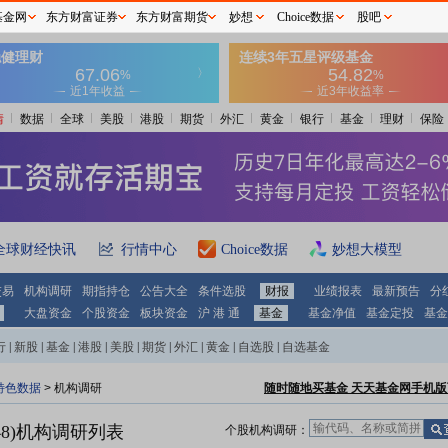
基金网
东方财富证券
东方财富期货
妙想
Choice数据
股吧
情
数据
全球
美股
港股
期货
外汇
黄金
银行
基金
理财
保险
全球财经快讯
行情中心
Choice数据
妙想大模型
交易
机构调研
期指持仓
公告大全
条件选股
财报
业绩报表
最新预告
分
大盘资金
个股资金
板块资金
沪 港 通
基金
基金净值
基金定投
基金
行
|
新股
|
基金
|
港股
|
美股
|
期货
|
外汇
|
黄金
|
自选股
|
自选基金
特色数据
>
机构调研
随时随地买基金 天天基金网手机版
8)
机构调研列表
个股机构调研：