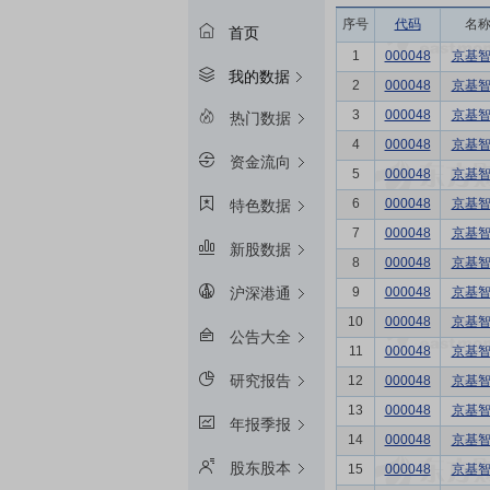
序号
代码
名
首页
1
000048
京基
我的数据
2
000048
京基
3
000048
京基
热门数据
4
000048
京基
资金流向
5
000048
京基
6
000048
京基
特色数据
7
000048
京基
新股数据
8
000048
京基
9
000048
京基
沪深港通
10
000048
京基
公告大全
11
000048
京基
研究报告
12
000048
京基
13
000048
京基
年报季报
14
000048
京基
股东股本
15
000048
京基