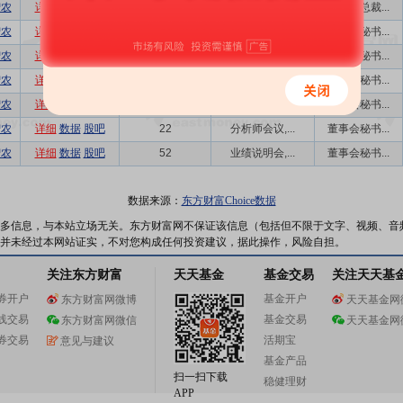
智农
详细
数据
股吧
1
业绩说明会
董事、总裁...
智农
详细
数据
股吧
42
电话会议,业...
董事会秘书...
智农
详细
数据
股吧
20
机构策略会,...
董事会秘书...
智农
详细
数据
股吧
21
电话会议,分...
董事会秘书...
智农
详细
数据
股吧
16
电话会议,分...
董事会秘书...
智农
详细
数据
股吧
22
分析师会议,...
董事会秘书...
智农
详细
数据
股吧
52
业绩说明会,...
董事会秘书...
数据来源：
东方财富Choice数据
多信息，与本站立场无关。东方财富网不保证该信息（包括但不限于文字、视频、音
并未经过本网站证实，不对您构成任何投资建议，据此操作，风险自担。
关注东方财富
天天基金
基金交易
关注天天基
券开户
基金开户
东方财富网微博
天天基金网
线交易
基金交易
东方财富网微信
天天基金网
券交易
活期宝
意见与建议
基金产品
扫一扫下载
稳健理财
APP