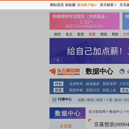
网站首页
加收藏
移动客户端
东方财富
天天
财经
焦点
股票
新股
期指
期权
行
数据中心
特色
龙虎榜单
融资融券
股权质押
大宗
新股
新股申购
新股日历
新股上会
资金
行情中心
指数
|
期指
|
期权
|
个股
|
板块
|
排
东方财富网
>
数据中心
>
京基智农(00004
全景图