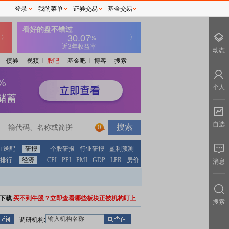
登录
我的菜单
证券交易
基金交易
动态
债券
视频
股吧
基金吧
博客
搜索
个人
自选
0
红送配
研报
个股研报
行业研报
盈利预测
排行
经济
CPI
PPI
PMI
GDP
LPR
房价
消息
下载
买不到牛股？立即查看哪些板块正被机构盯上
搜索
调研机构: