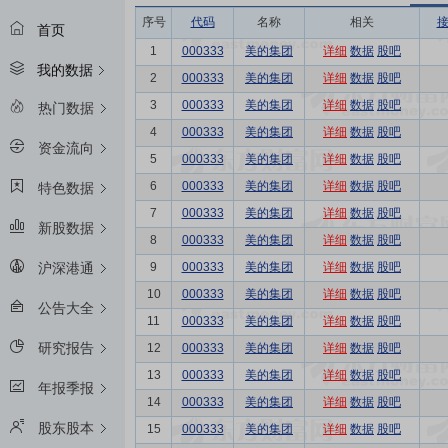
序号
代码
名称
相关
首页
1
000333
美的集团
详细
数据
股吧
我的数据
2
000333
美的集团
详细
数据
股吧
3
000333
美的集团
详细
数据
股吧
热门数据
4
000333
美的集团
详细
数据
股吧
资金流向
5
000333
美的集团
详细
数据
股吧
6
000333
美的集团
详细
数据
股吧
特色数据
7
000333
美的集团
详细
数据
股吧
新股数据
8
000333
美的集团
详细
数据
股吧
9
000333
美的集团
详细
数据
股吧
沪深港通
10
000333
美的集团
详细
数据
股吧
公告大全
11
000333
美的集团
详细
数据
股吧
研究报告
12
000333
美的集团
详细
数据
股吧
13
000333
美的集团
详细
数据
股吧
年报季报
14
000333
美的集团
详细
数据
股吧
股东股本
15
000333
美的集团
详细
数据
股吧