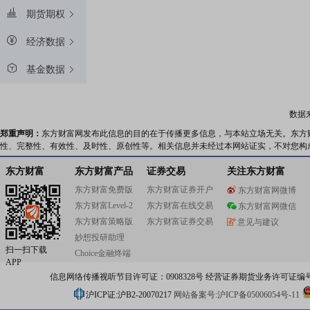
期货期权
经济数据
基金数据
数据
郑重声明：
东方财富网发布此信息的目的在于传播更多信息，与本站立场无关。东方
性、完整性、有效性、及时性、原创性等。相关信息并未经过本网站证实，不对您构
东方财富
东方财富产品
证券交易
关注东方财富
东方财富免费版
东方财富证券开户
东方财富网微博
东方财富Level-2
东方财富在线交易
东方财富网微信
东方财富策略版
东方财富证券交易
意见与建议
妙想投研助理
扫一扫下载
Choice金融终端
APP
信息网络传播视听节目许可证：0908328号 经营证券期货业务许可证编号：91310
沪ICP证:沪B2-20070217
网站备案号:沪ICP备05006054号-11