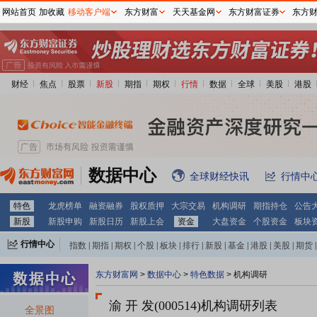
网站首页
加收藏
移动客户端
东方财富
天天基金网
东方财富证券
东方
财经
焦点
股票
新股
期指
期权
行情
数据
全球
美股
港股
数据中心
全球财经快讯
行情中
特色
龙虎榜单
融资融券
股权质押
大宗交易
机构调研
期指持仓
公告
新股
新股申购
新股日历
新股上会
资金
大盘资金
个股资金
板块
行情中心
指数
|
期指
|
期权
|
个股
|
板块
|
排行
|
新股
|
基金
|
港股
|
美股
|
期货
|
外汇
|
黄金
|
自选股
|
自选基金
东方财富网
>
数据中心
>
特色数据
>
机构调研
渝 开 发(000514)
机构调研列表
全景图