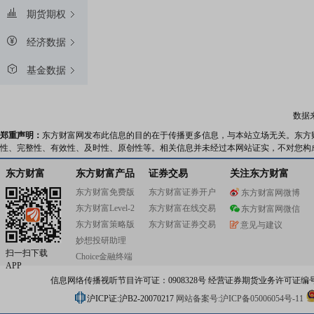
期货期权
经济数据
基金数据
数据
郑重声明：
东方财富网发布此信息的目的在于传播更多信息，与本站立场无关。东方
性、完整性、有效性、及时性、原创性等。相关信息并未经过本网站证实，不对您构
东方财富
东方财富产品
证券交易
关注东方财富
东方财富免费版
东方财富证券开户
东方财富网微博
东方财富Level-2
东方财富在线交易
东方财富网微信
东方财富策略版
东方财富证券交易
意见与建议
妙想投研助理
扫一扫下载
Choice金融终端
APP
信息网络传播视听节目许可证：0908328号 经营证券期货业务许可证编号：91310
沪ICP证:沪B2-20070217
网站备案号:沪ICP备05006054号-11