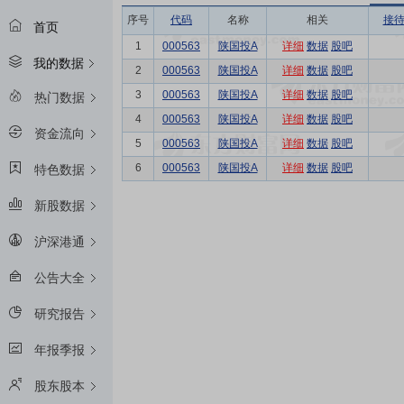
序号
代码
名称
相关
接
首页
1
000563
陕国投A
详细
数据
股吧
我的数据
2
000563
陕国投A
详细
数据
股吧
3
000563
陕国投A
详细
数据
股吧
热门数据
4
000563
陕国投A
详细
数据
股吧
资金流向
5
000563
陕国投A
详细
数据
股吧
6
000563
陕国投A
详细
数据
股吧
特色数据
新股数据
沪深港通
公告大全
研究报告
年报季报
股东股本