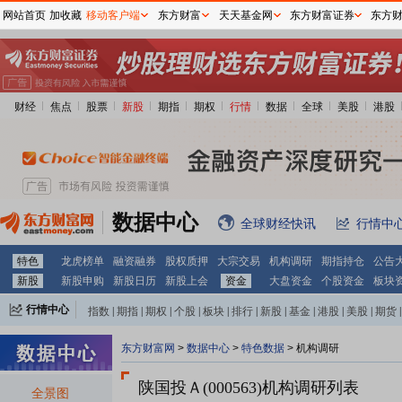
网站首页
加收藏
移动客户端
东方财富
天天基金网
东方财富证券
东方
财经
焦点
股票
新股
期指
期权
行情
数据
全球
美股
港股
数据中心
全球财经快讯
行情中
特色
龙虎榜单
融资融券
股权质押
大宗交易
机构调研
期指持仓
公告
新股
新股申购
新股日历
新股上会
资金
大盘资金
个股资金
板块
行情中心
指数
|
期指
|
期权
|
个股
|
板块
|
排行
|
新股
|
基金
|
港股
|
美股
|
期货
|
外汇
|
黄金
|
自选股
|
自选基金
东方财富网
>
数据中心
>
特色数据
>
机构调研
陕国投Ａ(000563)
机构调研列表
全景图