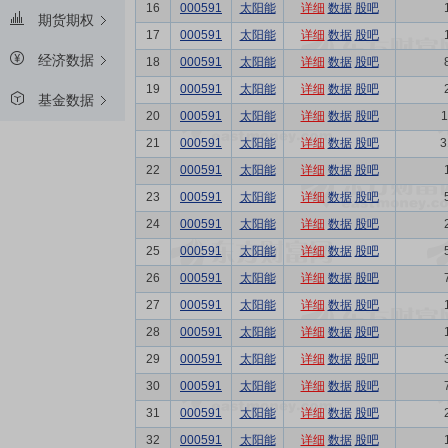
16
000591
太阳能
详细
数据
股吧
期货期权
17
000591
太阳能
详细
数据
股吧
经济数据
18
000591
太阳能
详细
数据
股吧
19
000591
太阳能
详细
数据
股吧
基金数据
20
000591
太阳能
详细
数据
股吧
1
21
000591
太阳能
详细
数据
股吧
3
22
000591
太阳能
详细
数据
股吧
23
000591
太阳能
详细
数据
股吧
24
000591
太阳能
详细
数据
股吧
25
000591
太阳能
详细
数据
股吧
26
000591
太阳能
详细
数据
股吧
27
000591
太阳能
详细
数据
股吧
28
000591
太阳能
详细
数据
股吧
29
000591
太阳能
详细
数据
股吧
30
000591
太阳能
详细
数据
股吧
31
000591
太阳能
详细
数据
股吧
32
000591
太阳能
详细
数据
股吧