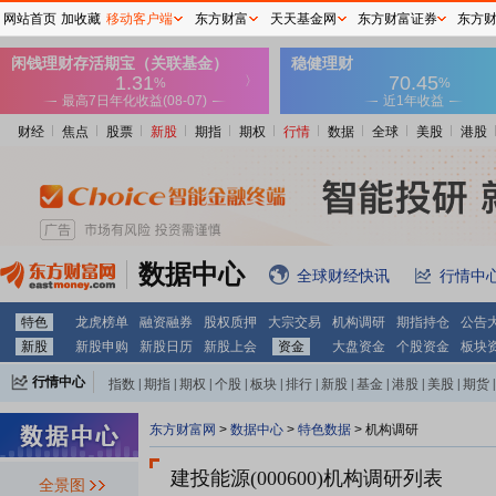
网站首页
加收藏
移动客户端
东方财富
天天基金网
东方财富证券
东方
财经
焦点
股票
新股
期指
期权
行情
数据
全球
美股
港股
数据中心
全球财经快讯
行情中
特色
龙虎榜单
融资融券
股权质押
大宗交易
机构调研
期指持仓
公告
新股
新股申购
新股日历
新股上会
资金
大盘资金
个股资金
板块
行情中心
指数
|
期指
|
期权
|
个股
|
板块
|
排行
|
新股
|
基金
|
港股
|
美股
|
期货
|
外汇
|
黄金
|
自选股
|
自选基金
东方财富网
>
数据中心
>
特色数据
>
机构调研
建投能源(000600)
机构调研列表
全景图