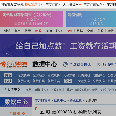
网站首页
加收藏
移动客户端
东方财富
天天基金网
东方财富证券
东方
财经
焦点
股票
新股
期指
期权
行情
数据
全球
美股
港股
数据中心
全球财经快讯
行情中
特色
龙虎榜单
融资融券
股权质押
大宗交易
机构调研
期指持仓
公告
新股
新股申购
新股日历
新股上会
资金
大盘资金
个股资金
板块
行情中心
指数
|
期指
|
期权
|
个股
|
板块
|
排行
|
新股
|
基金
|
港股
|
美股
|
期货
|
外汇
|
黄金
|
自选股
|
自选基金
东方财富网
>
数据中心
>
特色数据
>
机构调研
五 粮 液(000858)
机构调研列表
全景图