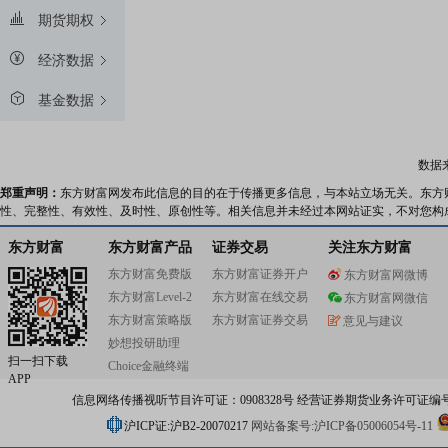
期货期权
经济数据
基金数据
数据
郑重声明：
东方财富网发布此信息的目的在于传播更多信息，与本站立场无关。东方
性、完整性、有效性、及时性、原创性等。相关信息并未经过本网站证实，不对您构
东方财富
东方财富产品
证券交易
关注东方财富
东方财富免费版
东方财富证券开户
东方财富网微博
东方财富Level-2
东方财富在线交易
东方财富网微信
东方财富策略版
东方财富证券交易
意见与建议
妙想投研助理
扫一扫下载
Choice金融终端
APP
信息网络传播视听节目许可证：0908328号 经营证券期货业务许可证编号：91310
沪ICP证:沪B2-20070217
网站备案号:沪ICP备05006054号-11