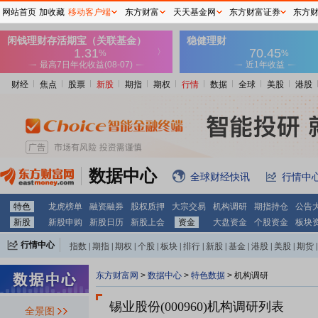
网站首页
加收藏
移动客户端
东方财富
天天基金网
东方财富证券
东方
财经
焦点
股票
新股
期指
期权
行情
数据
全球
美股
港股
数据中心
全球财经快讯
行情中
特色
龙虎榜单
融资融券
股权质押
大宗交易
机构调研
期指持仓
公告
新股
新股申购
新股日历
新股上会
资金
大盘资金
个股资金
板块
行情中心
指数
|
期指
|
期权
|
个股
|
板块
|
排行
|
新股
|
基金
|
港股
|
美股
|
期货
|
外汇
|
黄金
|
自选股
|
自选基金
东方财富网
>
数据中心
>
特色数据
>
机构调研
锡业股份(000960)
机构调研列表
全景图