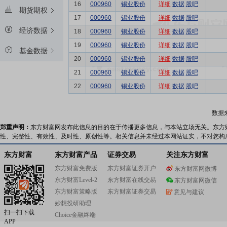
16
000960
锡业股份
详细
数据
股吧
期货期权
17
000960
锡业股份
详细
数据
股吧
经济数据
18
000960
锡业股份
详细
数据
股吧
19
000960
锡业股份
详细
数据
股吧
基金数据
20
000960
锡业股份
详细
数据
股吧
21
000960
锡业股份
详细
数据
股吧
22
000960
锡业股份
详细
数据
股吧
数据
郑重声明：
东方财富网发布此信息的目的在于传播更多信息，与本站立场无关。东方
性、完整性、有效性、及时性、原创性等。相关信息并未经过本网站证实，不对您构
东方财富
东方财富产品
证券交易
关注东方财富
东方财富免费版
东方财富证券开户
东方财富网微博
东方财富Level-2
东方财富在线交易
东方财富网微信
东方财富策略版
东方财富证券交易
意见与建议
妙想投研助理
扫一扫下载
Choice金融终端
APP