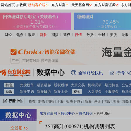
网站首页
加收藏
移动客户端
东方财富
天天基金网
东方财富证券
东方
财经
焦点
股票
新股
期指
期权
行情
数据
全球
美股
港股
数据中心
全球财经快讯
行情中
特色
龙虎榜单
融资融券
股权质押
大宗交易
机构调研
期指持仓
公告
新股
新股申购
新股日历
新股上会
资金
大盘资金
个股资金
板块
行情中心
指数
|
期指
|
期权
|
个股
|
板块
|
排行
|
新股
|
基金
|
港股
|
美股
|
期货
|
外汇
|
黄金
|
自选股
|
自选基金
东方财富网
>
数据中心
>
特色数据
>
机构调研
*ST高升(000971)
机构调研列表
全景图