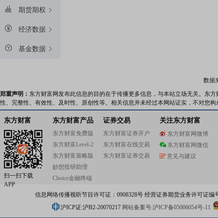
期货期权
经济数据
基金数据
数据
郑重声明：
东方财富网发布此信息的目的在于传播更多信息，与本站立场无关。东方
性、完整性、有效性、及时性、原创性等。相关信息并未经过本网站证实，不对您构
东方财富
东方财富产品
证券交易
关注东方财富
东方财富免费版
东方财富证券开户
东方财富网微博
东方财富Level-2
东方财富在线交易
东方财富网微信
东方财富策略版
东方财富证券交易
意见与建议
妙想投研助理
扫一扫下载
Choice金融终端
APP
信息网络传播视听节目许可证：0908328号 经营证券期货业务许可证编号：91310
沪ICP证:沪B2-20070217
网站备案号:沪ICP备05006054号-11