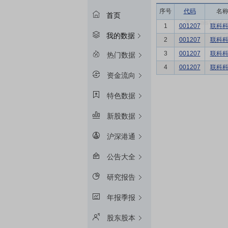
序号
代码
名
首页
1
001207
联科
我的数据
2
001207
联科
3
001207
联科
热门数据
4
001207
联科
资金流向
特色数据
新股数据
沪深港通
公告大全
研究报告
年报季报
股东股本