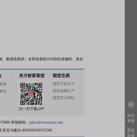
频、数据及图表）全部或者部分内容的准确性、真实
金
东方财富期货
期货交易
期货手机开户
微博
期货电脑开户
微信
期货官方网站
扫一扫下载APP
涉企
举报
78686 举报邮箱：
jubao@eastmoney.com
网
意见与建议:4000300059/952500
意见
反馈