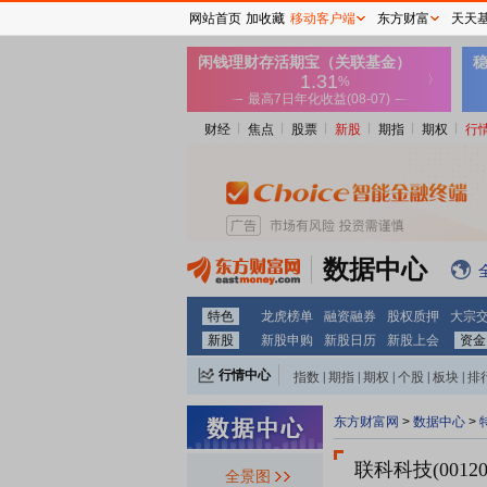
网站首页
加收藏
移动客户端
东方财富
天天
财经
焦点
股票
新股
期指
期权
行
数据中心
特色
龙虎榜单
融资融券
股权质押
大宗
新股
新股申购
新股日历
新股上会
资金
行情中心
指数
|
期指
|
期权
|
个股
|
板块
|
排
东方财富网
>
数据中心
>
联科科技(00120
全景图