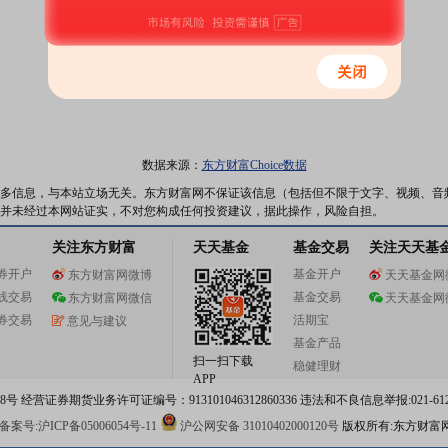
数据来源：
东方财富Choice数据
多信息，与本站立场无关。东方财富网不保证该信息（包括但不限于文字、视频、音
并未经过本网站证实，不对您构成任何投资建议，据此操作，风险自担。
关注东方财富
天天基金
基金交易
关注天天基
券开户
基金开户
东方财富网微博
天天基金网
线交易
基金交易
东方财富网微信
天天基金网
券交易
活期宝
意见与建议
基金产品
扫一扫下载
稳健理财
APP
 经营证券期货业务许可证编号：913101046312860336 违法和不良信息举报:021-612
案号:沪ICP备05006054号-11
沪公网安备 31010402000120号
版权所有:东方财富