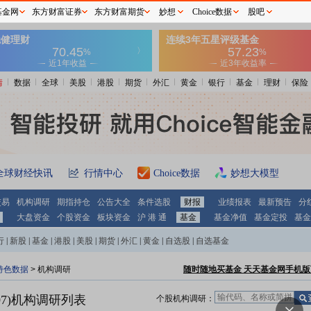
基金网
东方财富证券
东方财富期货
妙想
Choice数据
股吧
情
数据
全球
美股
港股
期货
外汇
黄金
银行
基金
理财
保险
全球财经快讯
行情中心
Choice数据
妙想大模型
交易
机构调研
期指持仓
公告大全
条件选股
财报
业绩报表
最新预告
分
大盘资金
个股资金
板块资金
沪 港 通
基金
基金净值
基金定投
基金
行
|
新股
|
基金
|
港股
|
美股
|
期货
|
外汇
|
黄金
|
自选股
|
自选基金
特色数据
>
机构调研
随时随地买基金 天天基金网手机版
7)
机构调研列表
个股机构调研：