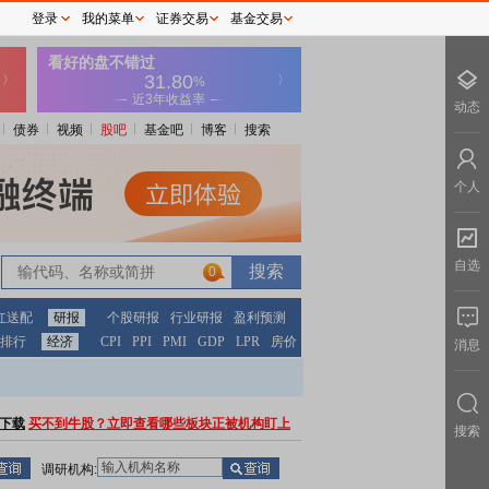
登录
我的菜单
证券交易
基金交易
动态
债券
视频
股吧
基金吧
博客
搜索
个人
自选
0
红送配
研报
个股研报
行业研报
盈利预测
排行
经济
CPI
PPI
PMI
GDP
LPR
房价
消息
下载
买不到牛股？立即查看哪些板块正被机构盯上
搜索
调研机构: