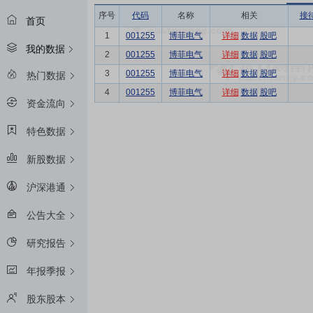
序号
代码
名称
相关
接
首页
1
001255
博菲电气
详细
数据
股吧
我的数据
2
001255
博菲电气
详细
数据
股吧
3
001255
博菲电气
详细
数据
股吧
热门数据
4
001255
博菲电气
详细
数据
股吧
资金流向
特色数据
新股数据
沪深港通
公告大全
研究报告
年报季报
股东股本