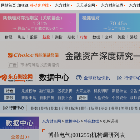
网站首页
加收藏
移动客户端
东方财富
天天基金网
东方财富证券
东方
财经
焦点
股票
新股
期指
期权
行情
数据
全球
美股
港股
数据中心
全球财经快讯
行情中
特色
龙虎榜单
融资融券
股权质押
大宗交易
机构调研
期指持仓
公告
新股
新股申购
新股日历
新股上会
资金
大盘资金
个股资金
板块
行情中心
指数
|
期指
|
期权
|
个股
|
板块
|
排行
|
新股
|
基金
|
港股
|
美股
|
期货
|
外汇
|
黄金
|
自选股
|
自选基金
东方财富网
>
数据中心
>
特色数据
>
机构调研
博菲电气(001255)
机构调研列表
全景图