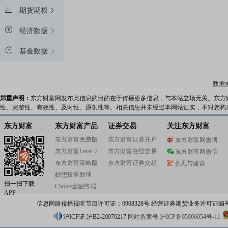
期货期权
经济数据
基金数据
数据
郑重声明：
东方财富网发布此信息的目的在于传播更多信息，与本站立场无关。东方
性、完整性、有效性、及时性、原创性等。相关信息并未经过本网站证实，不对您构
东方财富
东方财富产品
证券交易
关注东方财富
东方财富免费版
东方财富证券开户
东方财富网微博
东方财富Level-2
东方财富在线交易
东方财富网微信
东方财富策略版
东方财富证券交易
意见与建议
妙想投研助理
扫一扫下载
Choice金融终端
APP
信息网络传播视听节目许可证：0908328号 经营证券期货业务许可证编号：91310
沪ICP证:沪B2-20070217
网站备案号:沪ICP备05006054号-11