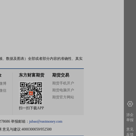
频、数据及图表）全部或者部分内容的准确性、真实
金
东方财富期货
期货交易
期货手机开户
微博
期货电脑开户
微信
期货官方网站
扫一扫下载APP
涉企
举报
78686 举报邮箱：
jubao@eastmoney.com
网
意见与建议:4000300059/952500
意见
反馈