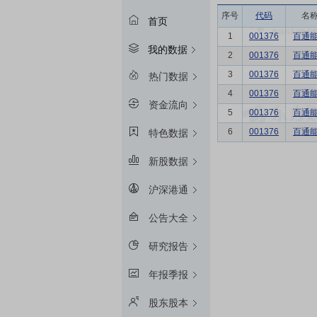
序号
代码
名
首页
1
001376
百通
我的数据
2
001376
百通
3
001376
百通
热门数据
4
001376
百通
资金流向
5
001376
百通
6
001376
百通
特色数据
新股数据
沪深港通
公告大全
研究报告
年报季报
股东股本