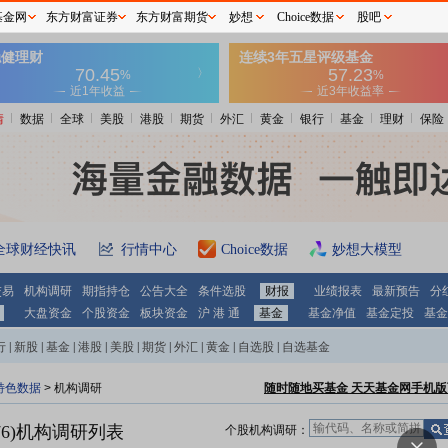
基金网
东方财富证券
东方财富期货
妙想
Choice数据
股吧
情
数据
全球
美股
港股
期货
外汇
黄金
银行
基金
理财
保险
全球财经快讯
行情中心
Choice数据
妙想大模型
交易
机构调研
期指持仓
公告大全
条件选股
财报
业绩报表
最新预告
分
大盘资金
个股资金
板块资金
沪 港 通
基金
基金净值
基金定投
基金
行
|
新股
|
基金
|
港股
|
美股
|
期货
|
外汇
|
黄金
|
自选股
|
自选基金
特色数据
>
机构调研
随时随地买基金 天天基金网手机版
6)
机构调研列表
个股机构调研：