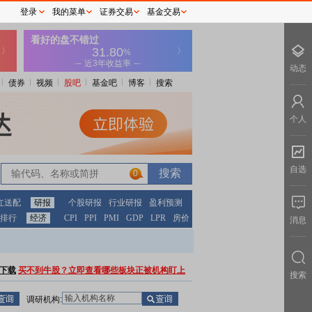
登录
我的菜单
证券交易
基金交易
动态
债券
视频
股吧
基金吧
博客
搜索
个人
自选
0
红送配
研报
个股研报
行业研报
盈利预测
排行
经济
CPI
PPI
PMI
GDP
LPR
房价
消息
下载
买不到牛股？立即查看哪些板块正被机构盯上
搜索
调研机构: