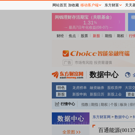
网站首页
加收藏
移动客户端
东方财富
天天
财经
焦点
股票
新股
期指
期权
行
数据中心
特色
龙虎榜单
融资融券
股权质押
大宗
新股
新股申购
新股日历
新股上会
资金
行情中心
指数
|
期指
|
期权
|
个股
|
板块
|
排
东方财富网
>
数据中心
>
百通能源(00137
全景图