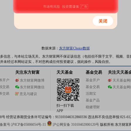
数据来源：
东方财富Choice数据
多信息，与本站立场无关。东方财富网不保证该信息（包括但不限于文字、视频、音
并未经过本网站证实，不对您构成任何投资建议，据此操作，风险自担。
关注东方财富
天天基金
基金交易
关注天天基
券开户
基金开户
东方财富网微博
天天基金网
线交易
基金交易
东方财富网微信
天天基金网
券交易
活期宝
意见与建议
基金产品
扫一扫下载
稳健理财
APP
 经营证券期货业务许可证编号：913101046312860336 违法和不良信息举报:021-612
案号:沪ICP备05006054号-11
沪公网安备 31010402000120号
版权所有:东方财富