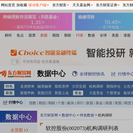
网站首页
加收藏
移动客户端
东方财富
天天基金网
东方财富证券
东方
财经
焦点
股票
新股
期指
期权
行情
数据
全球
美股
港股
数据中心
全球财经快讯
行情中
特色
龙虎榜单
融资融券
股权质押
大宗交易
机构调研
期指持仓
公告
新股
新股申购
新股日历
新股上会
资金
大盘资金
个股资金
板块
行情中心
指数
|
期指
|
期权
|
个股
|
板块
|
排行
|
新股
|
基金
|
港股
|
美股
|
期货
|
外汇
|
黄金
|
自选股
|
自选基金
东方财富网
>
数据中心
>
特色数据
>
机构调研
软控股份(002073)
机构调研列表
全景图