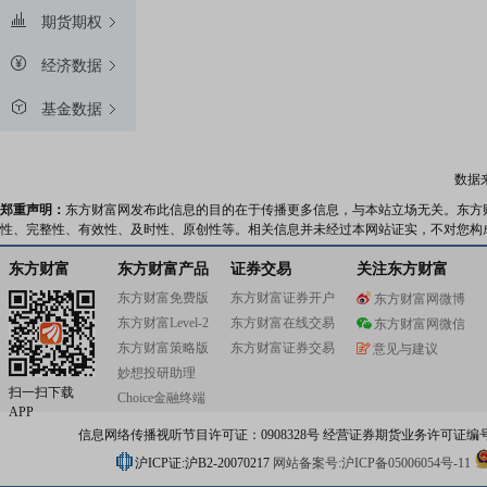
期货期权
经济数据
基金数据
数据
郑重声明：
东方财富网发布此信息的目的在于传播更多信息，与本站立场无关。东方
性、完整性、有效性、及时性、原创性等。相关信息并未经过本网站证实，不对您构
东方财富
东方财富产品
证券交易
关注东方财富
东方财富免费版
东方财富证券开户
东方财富网微博
东方财富Level-2
东方财富在线交易
东方财富网微信
东方财富策略版
东方财富证券交易
意见与建议
妙想投研助理
扫一扫下载
Choice金融终端
APP
信息网络传播视听节目许可证：0908328号 经营证券期货业务许可证编号：91310
沪ICP证:沪B2-20070217
网站备案号:沪ICP备05006054号-11