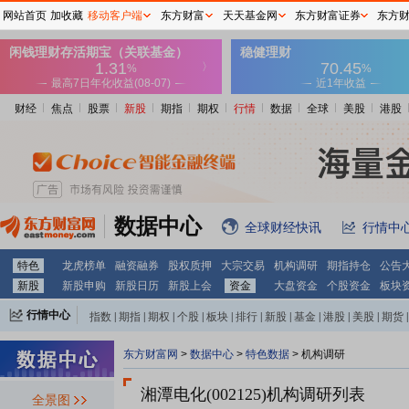
网站首页
加收藏
移动客户端
东方财富
天天基金网
东方财富证券
东方
财经
焦点
股票
新股
期指
期权
行情
数据
全球
美股
港股
数据中心
全球财经快讯
行情中
特色
龙虎榜单
融资融券
股权质押
大宗交易
机构调研
期指持仓
公告
新股
新股申购
新股日历
新股上会
资金
大盘资金
个股资金
板块
行情中心
指数
|
期指
|
期权
|
个股
|
板块
|
排行
|
新股
|
基金
|
港股
|
美股
|
期货
|
外汇
|
黄金
|
自选股
|
自选基金
东方财富网
>
数据中心
>
特色数据
>
机构调研
湘潭电化(002125)
机构调研列表
全景图