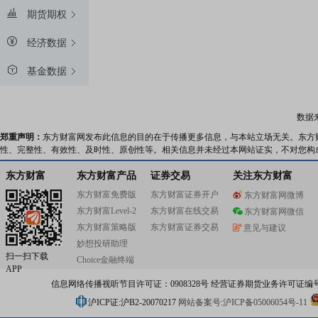
期货期权
经济数据
基金数据
数据
郑重声明：
东方财富网发布此信息的目的在于传播更多信息，与本站立场无关。东方
性、完整性、有效性、及时性、原创性等。相关信息并未经过本网站证实，不对您构
东方财富
东方财富产品
证券交易
关注东方财富
东方财富免费版
东方财富证券开户
东方财富网微博
东方财富Level-2
东方财富在线交易
东方财富网微信
东方财富策略版
东方财富证券交易
意见与建议
妙想投研助理
扫一扫下载
Choice金融终端
APP
信息网络传播视听节目许可证：0908328号 经营证券期货业务许可证编号：91310
沪ICP证:沪B2-20070217
网站备案号:沪ICP备05006054号-11